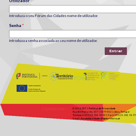
Utilizador
*
Introduza o seu Fórum das Cidades nome de utilizador.
Senha
*
Introduza a senha associada ao seu nome de utilizador.
Contactos
© 2016 DGT |
Política de Privacidade
Rua Artilharia Um, 107 | 1099-052 Lisboa, Portugal
Telefone (+351) 21 381 96 00 | Fax (+351) 21 381 96 99
E-mail:
forumdascidades@dgterritorio.pt