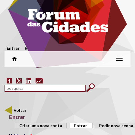
Passar para o conteúdo principal
Menu secundário
Entrar
Registar
Alterar
naveg
Formulário de pesquisa
pesquisar
Voltar
Entrar
Separadores primários
Criar uma nova conta
Entrar
(separador ativo)
Pedir nova senha