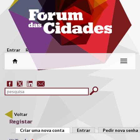
Passar para o conteúdo principal
Menu secundário
Entrar
Registar
Alterar
naveg
Formulário de pesquisa
pesquisar
Voltar
Registar
Separadores primários
Criar uma nova conta
(separador ativo)
Entrar
Pedir nova senha