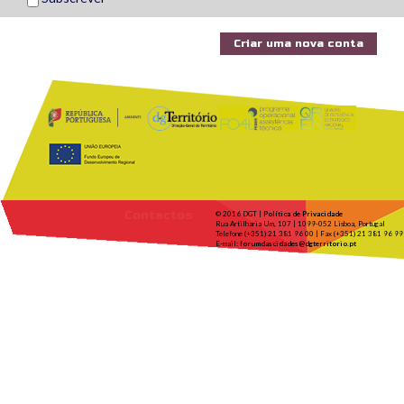
Contactos
© 2016 DGT |
Política de Privacidade
Rua Artilharia Um, 107 | 1099-052 Lisboa, Portugal
Telefone (+351) 21 381 96 00 | Fax (+351) 21 381 96 99
E-mail:
forumdascidades@dgterritorio.pt