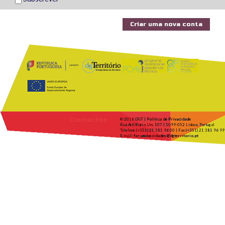
Contactos
© 2016 DGT |
Política de Privacidade
Rua Artilharia Um, 107 | 1099-052 Lisboa, Portugal
Telefone (+351) 21 381 96 00 | Fax (+351) 21 381 96 99
E-mail:
forumdascidades@dgterritorio.pt