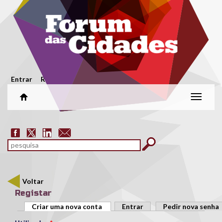
Passar para o conteúdo principal
Menu secundário
Entrar
Registar
Alterar
naveg
Formulário de pesquisa
pesquisar
Voltar
Registar
Separadores primários
Criar uma nova conta
(separador ativo)
Entrar
Pedir nova senha