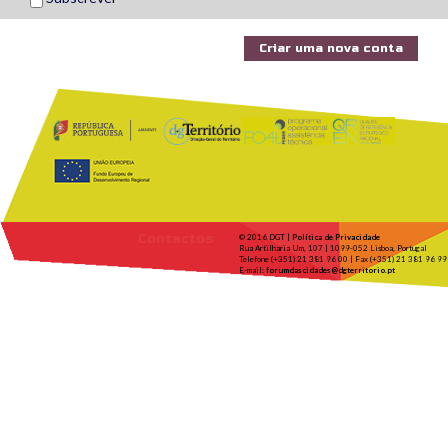
Contactos
© 2016 DGT |
Política de Privacidade
Rua Artilharia Um, 107 | 1099-052 Lisboa, Portugal
Telefone (+351) 21 381 96 00 | Fax (+351) 21 381 96 99
E-mail:
forumdascidades@dgterritorio.pt