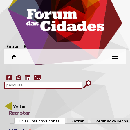
Passar para o conteúdo principal
Menu secundário
Entrar
Registar
Alterar
naveg
Formulário de pesquisa
pesquisar
Voltar
Registar
Separadores primários
Criar uma nova conta
(separador ativo)
Entrar
Pedir nova senha