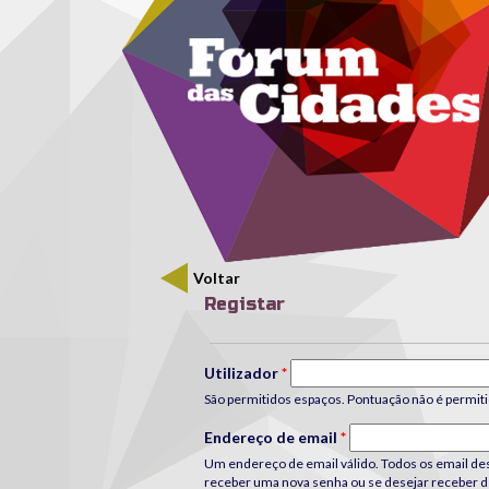
Menu secundário
Passar para o conteúdo principal
Voltar
Registar
Separadores primários
Utilizador
*
São permitidos espaços. Pontuação não é permiti
Endereço de email
*
Um endereço de email válido. Todos os email dest
receber uma nova senha ou se desejar receber de