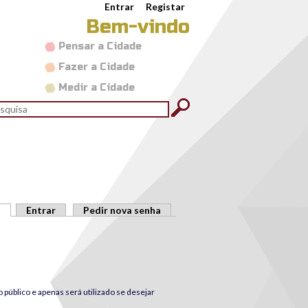
Entrar
Registar
Bem-vindo
Pensar a Cidade
Fazer a Cidade
Medir a Cidade
rmulário de pesquisa
quisar
(separador ativo)
Entrar
Pedir nova senha
público e apenas será utilizado se desejar