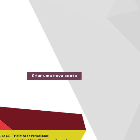
016 DGT |
Política de Privacidade
 Artilharia Um, 107 | 1099-052 Lisboa, Portugal