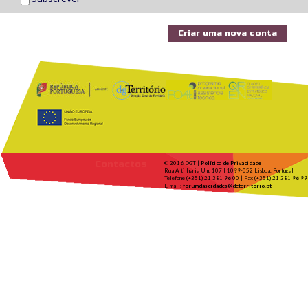
Contactos
© 2016 DGT |
Política de Privacidade
Rua Artilharia Um, 107 | 1099-052 Lisboa, Portugal
Telefone (+351) 21 381 96 00 | Fax (+351) 21 381 96 99
E-mail:
forumdascidades@dgterritorio.pt