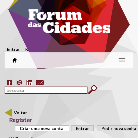
Passar para o conteúdo principal
Menu secundário
Entrar
Registar
Alterar
naveg
Formulário de pesquisa
pesquisar
Voltar
Registar
Separadores primários
Criar uma nova conta
(separador ativo)
Entrar
Pedir nova senha