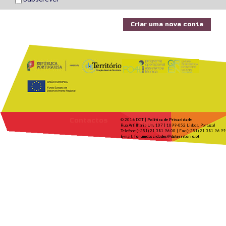
Contactos
© 2016 DGT |
Política de Privacidade
Rua Artilharia Um, 107 | 1099-052 Lisboa, Portugal
Telefone (+351) 21 381 96 00 | Fax (+351) 21 381 96 99
E-mail:
forumdascidades@dgterritorio.pt