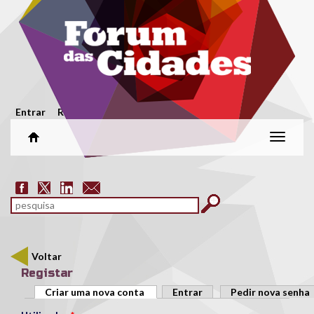
Passar para o conteúdo principal
Menu secundário
Entrar
Registar
Alterar
naveg
Formulário de pesquisa
pesquisar
Voltar
Registar
Separadores primários
Criar uma nova conta
(separador ativo)
Entrar
Pedir nova senha