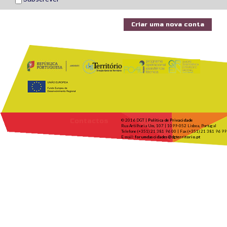
Contactos
© 2016 DGT |
Política de Privacidade
Rua Artilharia Um, 107 | 1099-052 Lisboa, Portugal
Telefone (+351) 21 381 96 00 | Fax (+351) 21 381 96 99
E-mail:
forumdascidades@dgterritorio.pt