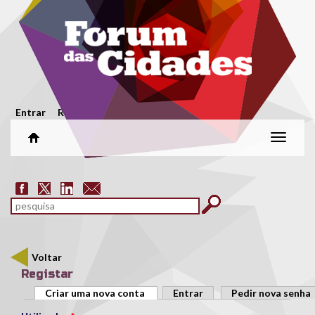
Passar para o conteúdo principal
Menu secundário
Entrar
Registar
Alterar
naveg
Formulário de pesquisa
pesquisar
Voltar
Registar
Separadores primários
Criar uma nova conta
(separador ativo)
Entrar
Pedir nova senha