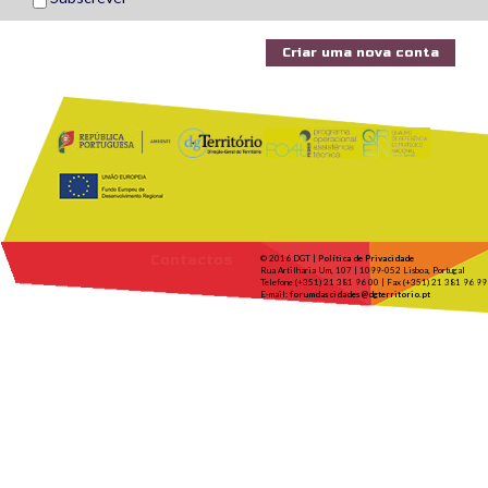
Contactos
© 2016 DGT |
Política de Privacidade
Rua Artilharia Um, 107 | 1099-052 Lisboa, Portugal
Telefone (+351) 21 381 96 00 | Fax (+351) 21 381 96 99
E-mail:
forumdascidades@dgterritorio.pt