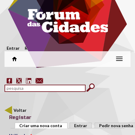
Passar para o conteúdo principal
Menu secundário
Entrar
Registar
Alterar
naveg
Formulário de pesquisa
pesquisar
Voltar
Registar
Separadores primários
Criar uma nova conta
(separador ativo)
Entrar
Pedir nova senha