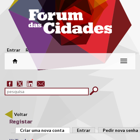
Passar para o conteúdo principal
Menu secundário
Entrar
Registar
Alterar
naveg
Formulário de pesquisa
pesquisar
Voltar
Registar
Separadores primários
Criar uma nova conta
(separador ativo)
Entrar
Pedir nova senha