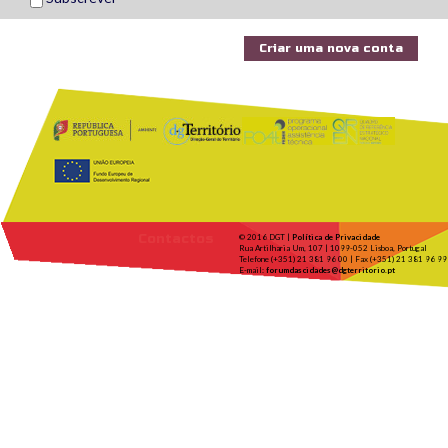
Contactos
© 2016 DGT |
Política de Privacidade
Rua Artilharia Um, 107 | 1099-052 Lisboa, Portugal
Telefone (+351) 21 381 96 00 | Fax (+351) 21 381 96 99
E-mail:
forumdascidades@dgterritorio.pt