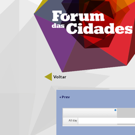
Menu secundário
Passar para o conteúdo principal
Voltar
Separadores primários
« Prev
All day