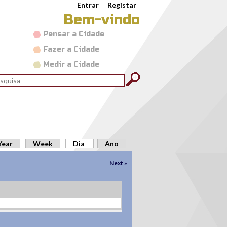
Entrar
Registar
Bem-vindo
Pensar a Cidade
Fazer a Cidade
Medir a Cidade
rmulário de pesquisa
quisar
Year
Week
Dia
(separador ativo)
Ano
Next »