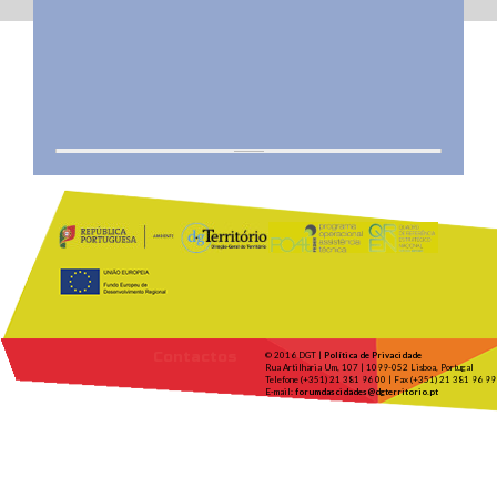
Contactos
© 2016 DGT |
Política de Privacidade
Rua Artilharia Um, 107 | 1099-052 Lisboa, Portugal
Telefone (+351) 21 381 96 00 | Fax (+351) 21 381 96 99
E-mail:
forumdascidades@dgterritorio.pt