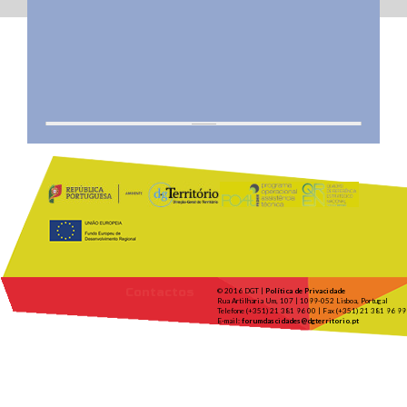
Contactos
© 2016 DGT |
Política de Privacidade
Rua Artilharia Um, 107 | 1099-052 Lisboa, Portugal
Telefone (+351) 21 381 96 00 | Fax (+351) 21 381 96 99
E-mail:
forumdascidades@dgterritorio.pt