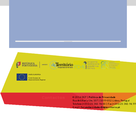
Contactos
© 2016 DGT |
Política de Privacidade
Rua Artilharia Um, 107 | 1099-052 Lisboa, Portugal
Telefone (+351) 21 381 96 00 | Fax (+351) 21 381 96 99
E-mail:
forumdascidades@dgterritorio.pt