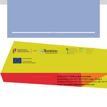
Contactos
© 2016 DGT |
Política de Privacidade
Rua Artilharia Um, 107 | 1099-052 Lisboa, Portugal
Telefone (+351) 21 381 96 00 | Fax (+351) 21 381 96 99
E-mail:
forumdascidades@dgterritorio.pt