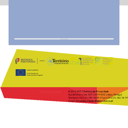
Contactos
© 2016 DGT |
Política de Privacidade
Rua Artilharia Um, 107 | 1099-052 Lisboa, Portugal
Telefone (+351) 21 381 96 00 | Fax (+351) 21 381 96 99
E-mail:
forumdascidades@dgterritorio.pt