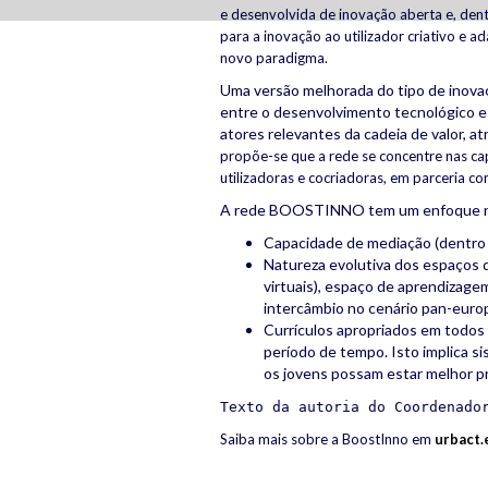
e desenvolvida de inovação aberta e, de
para a inovação ao utilizador criativo e a
novo paradigma.
Uma versão melhorada do tipo de inovaç
entre o desenvolvimento tecnológico e
atores relevantes da cadeia de valor, a
propõe-se que a rede se concentre nas ca
utilizadoras e cocriadoras, em parceria co
A rede BOOSTINNO tem um enfoque nos
Capacidade de mediação (dentro e
Natureza evolutiva dos espaços d
virtuais), espaço de aprendizage
intercâmbio no cenário pan-euro
Currículos apropriados em todos
período de tempo. Isto implica s
os jovens possam estar melhor pr
Texto da autoria do Coordenado
Saiba mais sobre a BoostInno em
urbact.