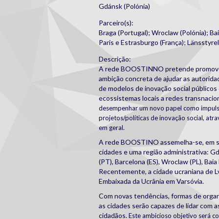
Gdánsk (Polónia)
Parceiro(s):
Braga (Portugal); Wroclaw (Polónia); Bai
Paris e Estrasburgo (França); Länsstyre
Descrição:
A rede BOOSTINNO pretende promover 
ambição concreta de ajudar as autorida
de modelos de inovação social públicos e
ecossistemas locais a redes transnacio
desempenhar um novo papel como impulsio
projetos/políticas de inovação social, at
em geral.
A rede BOOSTINO assemelha-se, em sen
cidades e uma região administrativa: Gda
(PT), Barcelona (ES), Wroclaw (PL), Bai
Recentemente, a cidade ucraniana de L
Embaixada da Ucrânia em Varsóvia.
Com novas tendências, formas de organ
as cidades serão capazes de lidar com 
cidadãos.
Este ambicioso objetivo será 