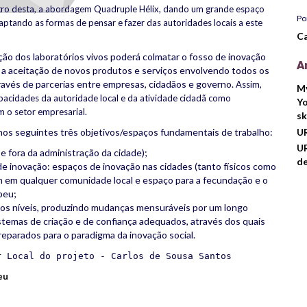
ntro desta, a abordagem Quadruple Hélix, dando um grande espaço
Po
daptando as formas de pensar e fazer das autoridades locais a este
Ca
ão dos laboratórios vivos poderá colmatar o fosso de inovação
A
 a aceitação de novos produtos e serviços envolvendo todos os
través de parcerias entre empresas, cidadãos e governo.
Assim,
M
pacidades da autoridade local e da atividade cidadã como
Yo
m o setor empresarial.
sk
U
 seguintes três objetivos/espaços fundamentais de trabalho:
UR
 fora da administração da cidade);
de
e inovação: espaços de inovação nas cidades (tanto físicos como
m em qualquer comunidade local e espaço para a fecundação e o
peu;
 os níveis, produzindo mudanças mensuráveis por um longo
istemas de criação e de confiança adequados, através dos quais
eparados para o paradigma da inovação social.
r Local do projeto - Carlos de Sousa Santos
eu