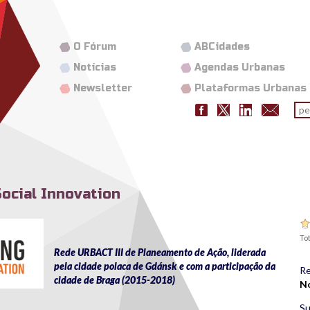
O Fórum
ABCidades
Notícias
Agendas Urbanas
Newsletter
Plataformas Urbanas
Fo
pes
ocial Innovation
Tot
Rede URBACT III de Planeamento de Ação, liderada
pela cidade polaca de Gdánsk e com a participação da
Re
cidade de Braga (2015-2018)
N
Su