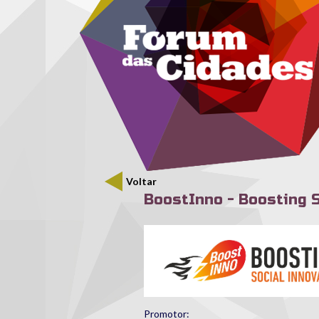
Menu secundário
Passar para o conteúdo principal
Voltar
BoostInno - Boosting S
boostinno_logo.jpg
Promotor: