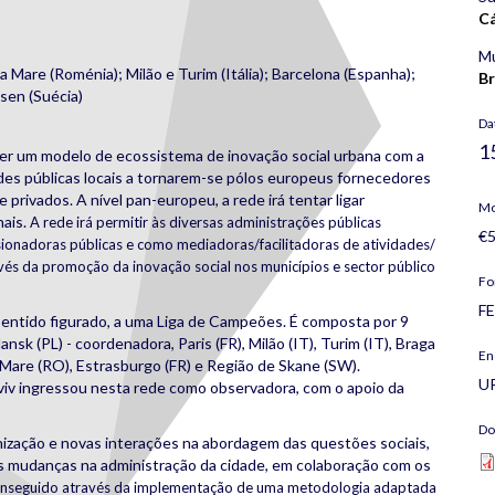
C
Mu
a Mare (Roménia); Milão e Turim (Itália); Barcelona (Espanha);
B
lsen (Suécia)
Da
1
um modelo de ecossistema de inovação social urbana com a
des públicas locais a tornarem-se pólos europeus fornecedores
 privados. A nível pan-europeu, a rede irá tentar ligar
Mo
nais.
A rede irá permitir às diversas administrações públicas
€5
nadoras públicas e como mediadoras/facilitadoras de atividades/
ravés da promoção da inovação social nos municípios e sector público
Fo
FE
tido figurado, a uma Liga de Campeões. É composta por 9
nsk (PL) - coordenadora, Paris (FR), Milão (IT), Turim (IT), Braga
En
a Mare (RO), Estrasburgo (FR) e Região de Skane (SW).
U
viv ingressou nesta rede como observadora, com o apoio da
Do
ização e novas interações na abordagem das questões sociais,
as mudanças na administração da cidade, em colaboração com os
conseguido através da implementação de uma metodologia adaptada