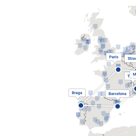
boostinno_mapa.png