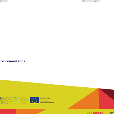
rest
are
icar comentários
Contactos
© 2