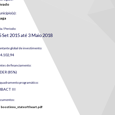
ávado
nicípio(s):
raga
ta / Período:
5 Set 2015
até
3 Maio 2018
ntante global de investimento:
4.102,94
ntes de financiamento:
DER (85%)
quadramento programático:
RBACT III
cumentos:
boostinno_stateoftheart.pdf