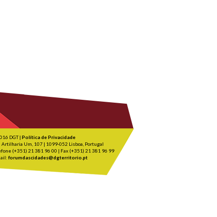
016 DGT |
Política de Privacidade
 Artilharia Um, 107 | 1099-052 Lisboa, Portugal
efone (+351) 21 381 96 00 | Fax (+351) 21 381 96 99
ail:
forumdascidades@dgterritorio.pt