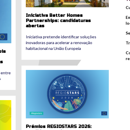
Cu
Iniciativa Better Homes
Em
Partnerships: candidaturas
lo
abertas
Se
Iniciativa pretende identificar soluções
inovadoras para acelerar a renovação
Tr
habitacional na União Europeia
ois
Co
re
as
regiostars_2026.png
 entre
6
Prémios REGIOSTARS 2026: