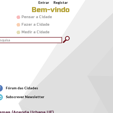
Entrar
Registar
Bem-vindo
Pensar a Cidade
Fazer a Cidade
Medir a Cidade
rmulário de pesquisa
quisar
ressions-of-interest-launched-1024x576.png
Fórum das Cidades
Subscrever Newsletter
emas (Agenda Urbana UE)