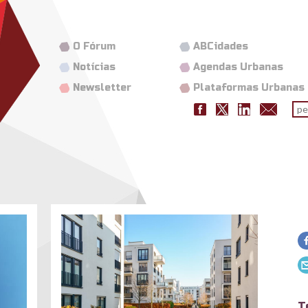
O Fórum
ABCidades
Notícias
Agendas Urbanas
Newsletter
Plataformas Urbanas
Fo
pes
better-homes-partnerships-call-for-exp
T