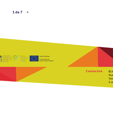
1 de 7
>
Contactos
© 2
Rua
Tel
E-m