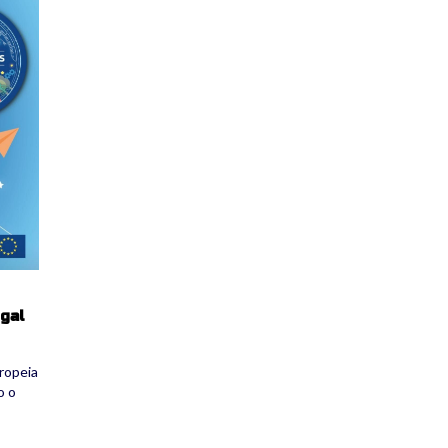
gal
ropeia
o o