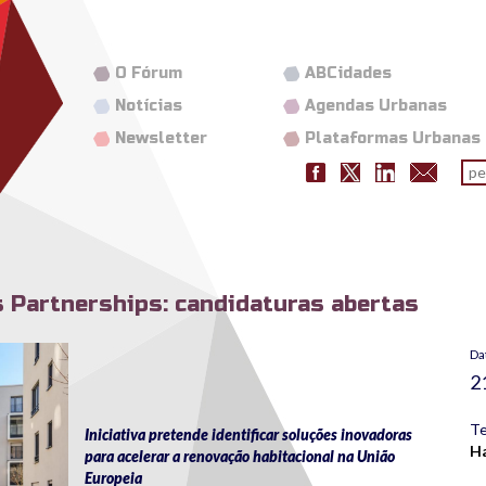
O Fórum
ABCidades
Notícias
Agendas Urbanas
Newsletter
Plataformas Urbanas
Fo
pes
s Partnerships: candidaturas abertas
call-for-expressions-of-interest-launched-1024x57
Da
2
Te
Iniciativa pretende identificar soluções inovadoras
H
para acelerar a renovação habitacional na União
Europeia