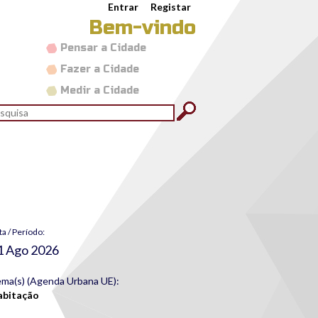
Entrar
Registar
Bem-vindo
Pensar a Cidade
Fazer a Cidade
Medir a Cidade
rmulário de pesquisa
quisar
6.png
ta / Período:
1 Ago 2026
ma(s) (Agenda Urbana UE):
abitação