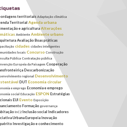
tiquetas
ordagens territoriais
Adaptação climática
Agenda urbana
enda Territorial
Alterações
imentação e agricultura
imáticas
Ambiente urbano
Ambiente
quitetura
Avaliação
Boas práticas
cidades
pacitação
cidades inteligentes
Concurso
munidades locais
Construção
nsulta Pública
Contratação pública
Cooperação
nvenção Europeia da Paisagem
ansfronteiriça
Descarbonização
Desenvolvimento
senvolvimento regional
stentável
Economia circular
DUT
Economia e emprego
onomia e emprego
ESPON
Estratégias
onomia social
Educação
Evento
cionais
EUI
Exposição
nanciamento
Formação
governança
bitação
Inclusão social
Indicadores
InC2
iciativa Urbana Europeia
Inovação
quérito
Investigação e conhecimento