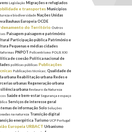
vens
Migrações e refugiados
Legislação
bilidade e transportes
Municípios
Nações Unidas
tureza e biodiversidade
va Bauhaus Europeia
OCDE
denamento do Território
Outros
Paisagem
paisagem e património
íses
ltural
Participação pública
Património e
ltura
Pequenas e médias cidades
PNPOT
ataformas
Policentrismo
POLIS XXI
lítica de coesão
Política nacional de
Publicações
dades
políticas públicas
cnicas
Qualidade de
Publicações técnicas;
da urbana
Reabilitação urbana
Redes e
rcerias urbanas
Regeneração urbana
siliência urbana
Restauro da Natureza
Saúde e bem-estar
scos
Segurança e espaço
Serviços de interesse geral
blico
stemas de informação
Solo
Soluções
Transição digital
seadas na natureza
ansição energética
Turismo
UCP Portugal
ião Europeia
URBACT
Urbanismo