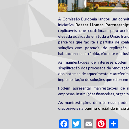
A Comissão Europeia lançou um convit
iniciativa
Better Homes Partnership
replicáveis que contribuam para acel
elevada qualidade em toda a União Euro
parceiros que facilite a partilha de co
soluções com potencial de replicação
habitacional mais rápida, eficiente e inclusi
As manifestações de interesse podem 
simplificação dos processos de renovação,
dos sistemas de aquecimento e arrefecim
implementação de soluções que reforcem a 
Podem apresentar manifestações de inte
empresas, instituições financeiras, organiz
As manifestações de interesse pod
disponíveis na
página oficial da iniciat
Facebook
Twitter
Email
Pinte
Sh