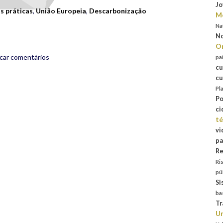
Jo
s práticas
,
União Europeia
,
Descarbonização
Mo
Na
No
Or
icar comentários
pa
cu
cu
Pl
Po
ci
té
vi
pa
Re
Ri
pú
Si
ba
Tr
Un