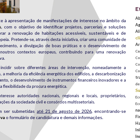
E
Ab
e à apresentação de manifestações de interesse no âmbito da
Ag
s
, com o objetivo de identificar projetos, parcerias e soluções
Al
erar a renovação de habitações acessíveis, sustentáveis e de
cl
peia. P
retende-se, através desta iniciativa, criar uma comunidade de
Ar
nhecimento, a divulgação de boas práticas e o desenvolvimento de
Ca
 noutros contextos europeus, contribuindo para uma renovação
va.
Co
Co
incidir sobre diferentes áreas de intervenção, nomeadamente a
Co
 a melhoria da eficiência energética dos edifícios, a descarbonização
tr
ento, o desenvolvimento de instrumentos financeiros inovadores e a
de
flexibilidade da procura energética.
Su
resse autoridades nacionais, regionais e locais, proprietários,
Ec
ações da sociedade civil e consórcios multissetoriais.
Ec
na
em ser submetidas
até 21 de agosto de 2026
, encontrando-se
Fi
iva
o formulário de candidatura e demais informações.
Ha
rest
are
In
In