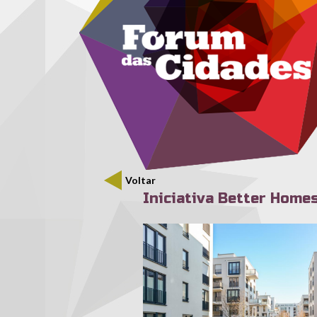
Menu secundário
Passar para o conteúdo principal
Voltar
Iniciativa Better Home
better-homes-partnerships-