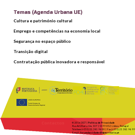
Temas (Agenda Urbana UE)
Cultura e património cultural
Emprego e competências na economia local
Segurança no espaço público
Transição digital
Contratação pública inovadora e responsável
Contactos
© 2016 DGT |
Política de Privacidade
Rua Artilharia Um, 107 | 1099-052 Lisboa, Portugal
Telefone (+351) 21 381 96 00 | Fax (+351) 21 381 96 99
E-mail:
forumdascidades@dgterritorio.pt