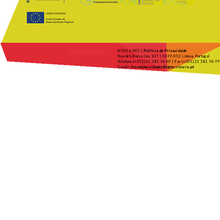
Contactos
© 2016 DGT |
Política de Privacidade
Rua Artilharia Um, 107 | 1099-052 Lisboa, Portugal
Telefone (+351) 21 381 96 00 | Fax (+351) 21 381 96 99
E-mail:
forumdascidades@dgterritorio.pt