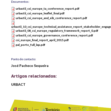
Documentos:
urbactii_csi_europe_ta_conference_report.pdf
urbactii_csi_europe_leaflet_final.pdf
urbactii_csi_europe_and_eib_conference_report.pdf
urbactii_10_csi_europe_technical_assistance_report_stakeholder_enga
urbactii_08_csi_europe_regulatory_framework_report_0.pdf
urbactii_csi_europe_governance_conference_report.pdf
csi_europe_final_report_april_2015.pdf
pal_porto_full_lap.pdf
Ponto de contacto:
José Pacheco Sequeira
Artigos relacionados:
URBACT