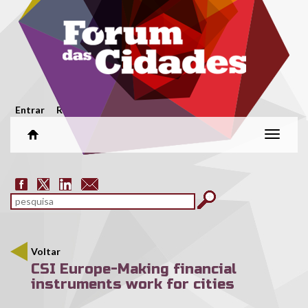
Passar para o conteúdo principal
Menu secundário
Entrar
Registar
Alterar
naveg
Formulário de pesquisa
pesquisar
Voltar
CSI Europe-Making financial
instruments work for cities