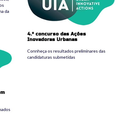
dos
na da
4.º concurso das Ações
Inovadoras Urbanas
Connheça os resultados preliminares das
candidaturas submetidas
om
nados