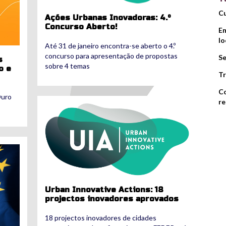
Cu
Ações Urbanas Inovadoras: 4.º
Concurso Aberto!
Em
lo
Até 31 de janeiro encontra-se aberto o 4.º
concurso para apresentação de propostas
Se
s
sobre 4 temas
o e
Tr
Co
Ouro
re
uia.png
Urban Innovative Actions: 18
projectos inovadores aprovados
18 projectos inovadores de cidades