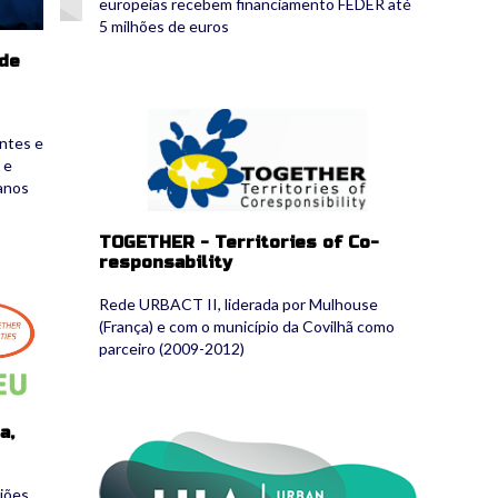
europeias recebem financiamento FEDER até
5 milhões de euros
 de
together.gif
antes e
 e
anos
TOGETHER - Territories of Co-
responsability
Rede URBACT II, liderada por Mulhouse
(França) e com o município da Covilhã como
parceiro (2009-2012)
a,
logo_uia_2.png
iões,