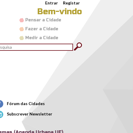
Entrar
Registar
Bem-vindo
Pensar a Cidade
Fazer a Cidade
Medir a Cidade
rmulário de pesquisa
quisar
Fórum das Cidades
Subscrever Newsletter
emas (Agenda Urbana UE)