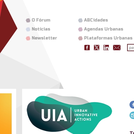
O Fórum
ABCidades
Notícias
Agendas Urbanas
Newsletter
Plataformas Urbanas
Fo
pes
logo_uia_2.png
T