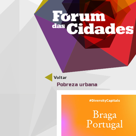
Menu secundário
Passar para o conteúdo principal
Voltar
Pobreza urbana
braga_divawards.jpg