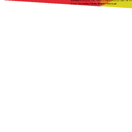
Telefone (+351) 21 381 96 00 | Fax (+351) 21 381 96 99
E-mail:
forumdascidades@dgterritorio.pt