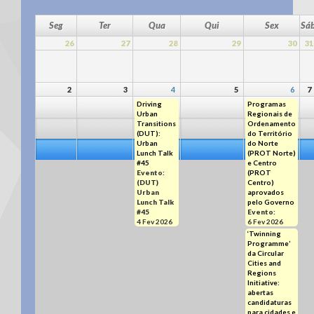
Seg
Ter
Qua
Qui
Sex
Sá
26
27
28
29
30
31
2
3
4
5
6
7
Driving
Programas
Urban
Regionais de
Transitions
Ordenamento
(DUT):
do Território
Urban
do Norte
Lunch Talk
(PROT Norte)
#45
e Centro
Evento:
(PROT
(DUT)
Centro)
Urban
aprovados
Lunch Talk
pelo Governo
#45
Evento:
4 Fev 2026
6 Fev 2026
‘Twinning
Programme’
da Circular
Cities and
Regions
Initiative:
abertas
candidaturas
para cidades e