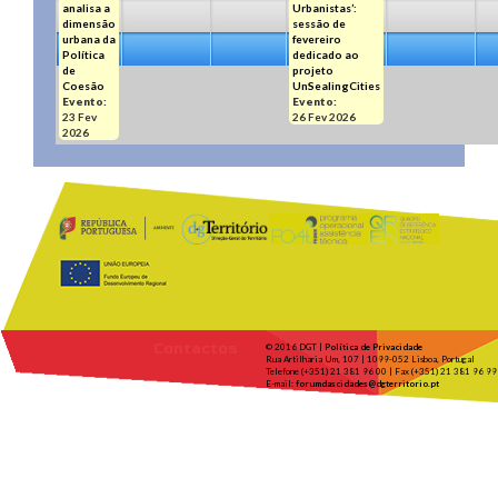
analisa a
Urbanistas’:
dimensão
sessão de
urbana da
fevereiro
Política
dedicado ao
de
projeto
Coesão
UnSealingCities
Evento:
Evento:
23 Fev
26 Fev 2026
2026
Contactos
© 2016 DGT |
Política de Privacidade
Rua Artilharia Um, 107 | 1099-052 Lisboa, Portugal
Telefone (+351) 21 381 96 00 | Fax (+351) 21 381 96 99
E-mail:
forumdascidades@dgterritorio.pt