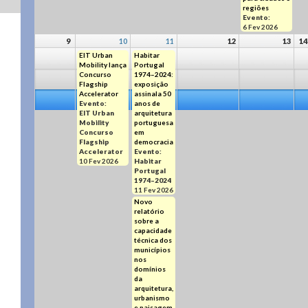
regiões
Evento:
6 Fev 2026
9
10
11
12
13
14
EIT Urban
Habitar
Mobility lança
Portugal
Concurso
1974–2024:
Flagship
exposição
Accelerator
assinala 50
Evento:
anos de
EIT Urban
arquitetura
Mobility
portuguesa
Concurso
em
Flagship
democracia
Accelerator
Evento:
10 Fev 2026
Habitar
Portugal
1974–2024
11 Fev 2026
Novo
relatório
sobre a
capacidade
técnica dos
municípios
nos
domínios
da
arquitetura,
urbanismo
e paisagem