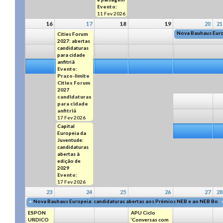
Evento:
11 Fev 2026
16
17
18
19
20
21
Nova Bauhaus Euro
Cities Forum
2027: abertas
candidaturas
para cidade
anfitriã
Evento:
Prazo-limite
Cities Forum
2027
candidaturas
para cidade
anfitriã
17 Fev 2026
Capital
Europeia da
Juventude:
candidaturas
abertas à
edição de
2029
Evento:
17 Fev 2026
23
24
25
26
27
28
«
Nova Bauhaus Europeia: candidaturas abertas aos Prémios NEB e ao NEB Boo
ESPON
APU Ciclo
URDICO
‘Conversas com