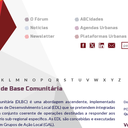
O Fórum
ABCidades
Notícias
Agendas Urbanas
Newsletter
Plataformas Urbanas
Fo
pes
K
L
M
N
O
P
Q
R
S
T
U
V
W
X
Y
Z
 de Base Comunitária
unitária (DLBC) é uma abordagem ascendente, implementado
Do
gias de Desenvolvimento Local (EDL) que se pretendem integradas
P
m conjunto coerente de operações destinadas a responder aos
Qu
rio sub-regional específico. As EDL são concebidas e executadas
em Grupos de Ação Local (GAL).
V