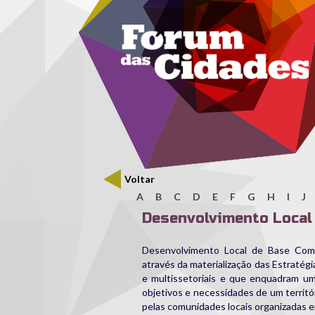
Menu secundário
Passar para o conteúdo principal
Voltar
A
B
C
D
E
F
G
H
I
J
Desenvolvimento Local
Desenvolvimento Local de Base Com
através da materialização das Estraté
e multissetoriais e que enquadram u
objetivos e necessidades de um territó
pelas comunidades locais organizadas 