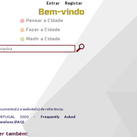
Entrar
Registar
Bem-vindo
Pensar a Cidade
Fazer a Cidade
Medir a Cidade
rmulário de pesquisa
quisar
cumento(s) e website(s) de referência:
ORTUGAL 2020 –
Frequently Asked
estions (FAQ)
er também: