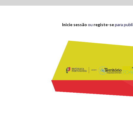
Inicie sessão
ou
registe-se
para publ