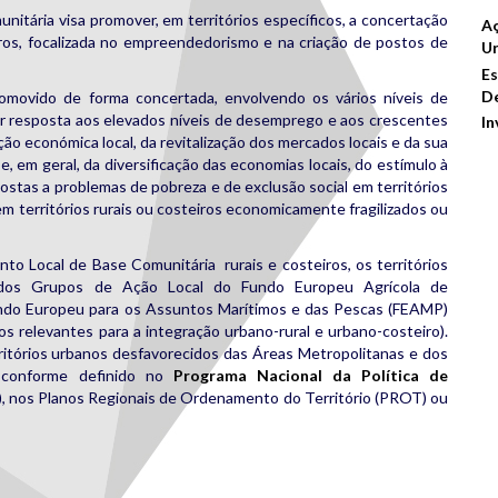
itária visa promover, em territórios específicos, a concertação
Aç
iros, focalizada no empreendedorismo e na criação de postos de
Ur
Es
De
omovido de forma concertada, envolvendo os vários níveis de
 dar resposta aos elevados níveis de desemprego e aos crescentes
In
ção económica local, da revitalização dos mercados locais e da sua
e, em geral, da diversificação das economias locais, do estímulo à
ostas a problemas de pobreza e de exclusão social em territórios
 territórios rurais ou costeiros economicamente fragilizados ou
to Local de Base Comunitária rurais e costeiros, os territórios
 dos Grupos de Ação Local do Fundo Europeu Agrícola de
ndo Europeu para os Assuntos Marítimos e das Pescas (FEAMP)
s relevantes para a integração urbano-rural e urbano-costeiro).
itórios urbanos desfavorecidos das Áreas Metropolitanas e dos
, conforme definido no
Programa Nacional da Política de
 nos Planos Regionais de Ordenamento do Território (PROT) ou
rest
are