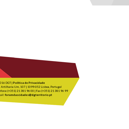
016 DGT |
Política de Privacidade
 Artilharia Um, 107 | 1099-052 Lisboa, Portugal
efone (+351) 21 381 96 00 | Fax (+351) 21 381 96 99
ail:
forumdascidades@dgterritorio.pt