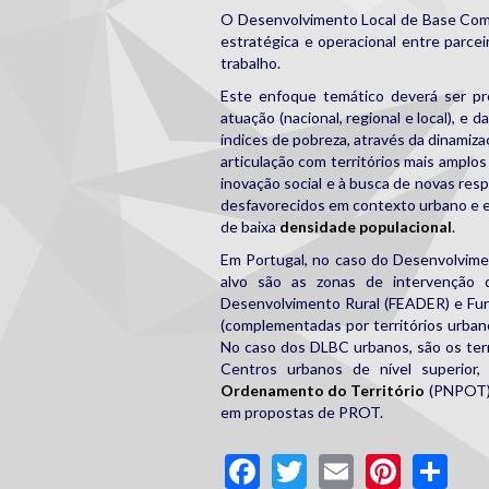
O Desenvolvimento Local de Base Comun
estratégica e operacional entre parce
trabalho.
Este enfoque temático deverá ser pr
atuação (nacional, regional e local), e
índices de pobreza, através da dinamiza
articulação com territórios mais amplos 
inovação social e à busca de novas resp
desfavorecidos em contexto urbano e em
de baixa
densidade populacional
.
Em Portugal, no caso do Desenvolvimen
alvo são as zonas de intervenção
Desenvolvimento Rural (FEADER) e Fu
(complementadas por territórios urbano
No caso dos DLBC urbanos, são os terr
Centros urbanos de nível superior
Ordenamento do Território
(PNPOT),
em propostas de PROT.
Facebook
Twitter
Email
Pinte
Sh