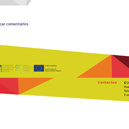
icar comentários
Contactos
© 2
Rua
Tel
E-m