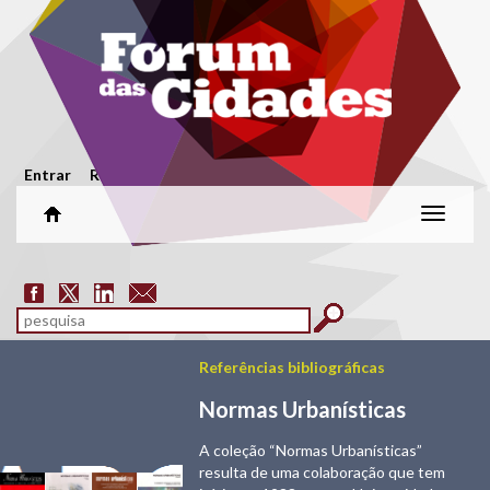
Passar para o conteúdo principal
Menu secundário
Entrar
Registar
Alterar
naveg
Formulário de pesquisa
pesquisar
Referências bibliográficas
Normas Urbanísticas
A coleção “Normas Urbanísticas”
resulta de uma colaboração que tem
Normas