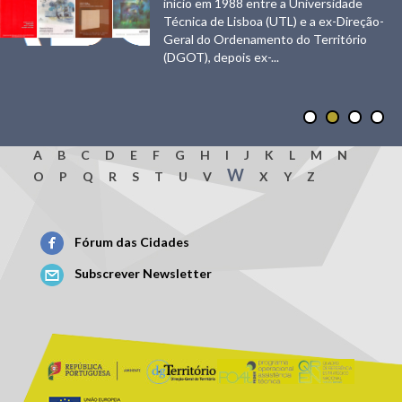
início em 1988 entre a Universidade
Urbanisticas.jpg
Técnica de Lisboa (UTL) e a ex-Direção-
Geral do Ordenamento do Território
(DGOT), depois ex-...
A
B
C
D
E
F
G
H
I
J
K
L
M
N
W
O
P
Q
R
S
T
U
V
X
Y
Z
Fórum das Cidades
Subscrever Newsletter