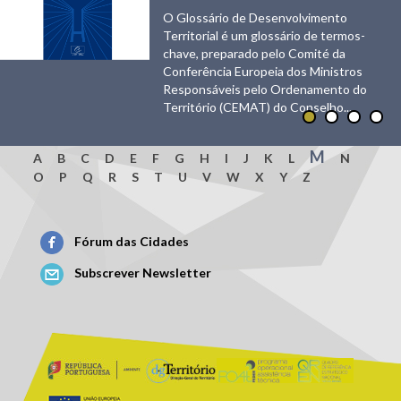
O Glossário de Desenvolvimento
Territorial é um glossário de termos-
chave, preparado pelo Comité da
Conferência Europeia dos Ministros
Responsáveis pelo Ordenamento do
Território (CEMAT) do Conselho...
M
A
B
C
D
E
F
G
H
I
J
K
L
N
O
P
Q
R
S
T
U
V
W
X
Y
Z
Fórum das Cidades
Subscrever Newsletter