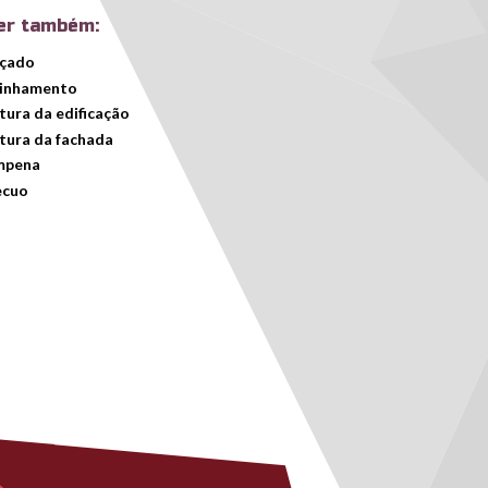
er também:
lçado
linhamento
tura da edificação
tura da fachada
mpena
ecuo