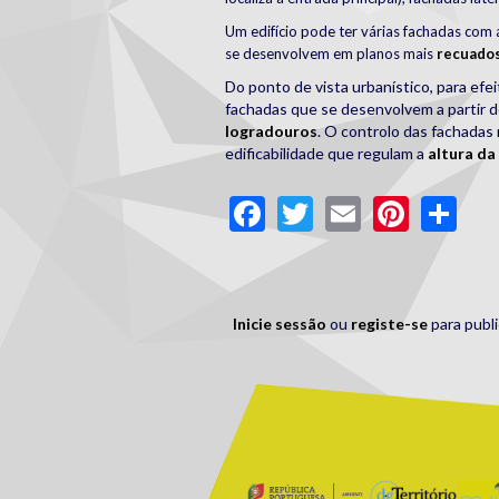
Um edifício pode ter várias fachadas com 
se desenvolvem em planos mais
recuado
Do ponto de vista urbanístico, para efe
fachadas que se desenvolvem a partir do
logradouros
. O controlo das fachadas
edificabilidade que regulam a
altura da
Facebook
Twitter
Email
Pinte
Sh
Inicie sessão
ou
registe-se
para publ