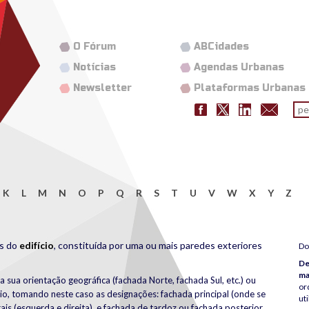
O Fórum
ABCidades
Notícias
Agendas Urbanas
Newsletter
Plataformas Urbanas
Fo
pes
K
L
M
N
O
P
Q
R
S
T
U
V
W
X
Y
Z
es do
edifício
, constituída por uma ou mais paredes exteriores
Do
De
ma
 sua orientação geográfica (fachada Norte, fachada Sul, etc.) ou
or
cio, tomando neste caso as designações: fachada principal (onde se
uti
erais (esquerda e direita), e fachada de tardoz ou fachada posterior.