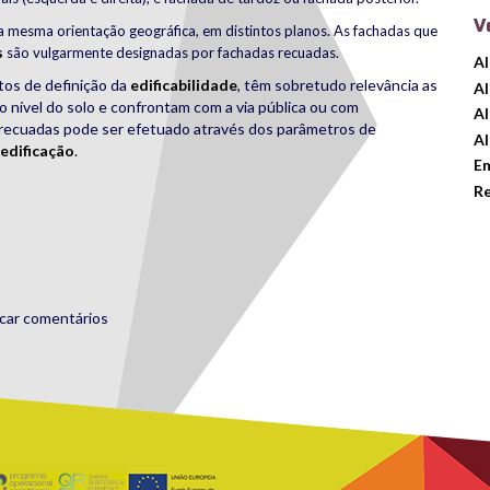
V
a mesma orientação geográfica, em distintos planos. As fachadas que
s
são vulgarmente designadas por fachadas recuadas.
A
itos de definição da
edificabilidade
, têm sobretudo relevância as
A
 nível do solo e confrontam com a via pública ou com
Al
 recuadas pode ser efetuado através dos parâmetros de
Al
 edificação
.
E
R
rest
are
icar comentários