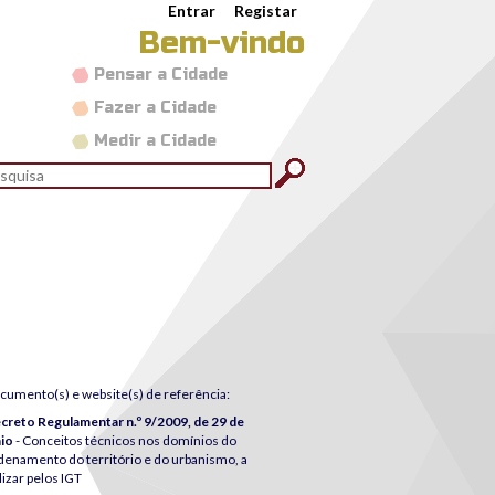
Entrar
Registar
Bem-vindo
Pensar a Cidade
Fazer a Cidade
Medir a Cidade
rmulário de pesquisa
quisar
cumento(s) e website(s) de referência:
creto Regulamentar n.º 9/2009, de 29 de
io
- Conceitos técnicos nos domínios do
denamento do território e do urbanismo, a
lizar pelos IGT