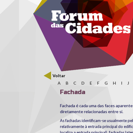
Menu secundário
Passar para o conteúdo principal
Voltar
A
B
C
D
E
F
G
H
I
J
Fachada
Fachada é cada uma das faces aparent
diretamente relacionadas entre si.
As fachadas identificam-se usualmente pela
relativamente à entrada principal do edifí
localiza a entrada principal), fachadas lat