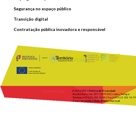
Segurança no espaço público
Transição digital
Contratação pública inovadora e responsável
Contactos
© 2016 DGT |
Política de Privacidade
Rua Artilharia Um, 107 | 1099-052 Lisboa, Portugal
Telefone (+351) 21 381 96 00 | Fax (+351) 21 381 96 99
E-mail:
forumdascidades@dgterritorio.pt