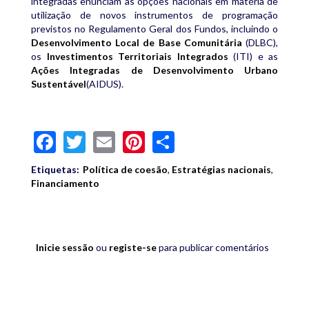
integradas enunciam as opções nacionais em matéria de
utilização de novos instrumentos de programação
previstos no Regulamento Geral dos Fundos, incluindo o
Desenvolvimento Local de Base Comunitária
(DLBC),
os
Investimentos Territoriais Integrados
(ITI) e as
Ações Integradas de Desenvolvimento Urbano
Sustentável
(AIDUS).
Facebook
Twitter
Email
Pinterest
Share
Etiquetas:
Política de coesão
,
Estratégias nacionais
,
Financiamento
Inicie sessão
ou
registe-se
para publicar comentários