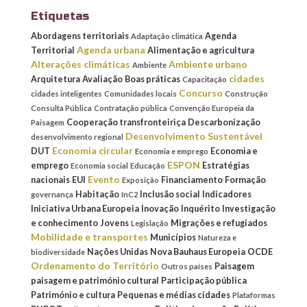
Etiquetas
Abordagens territoriais
Agenda
Adaptação climática
Agenda urbana
Territorial
Alimentação e agricultura
Alterações climáticas
Ambiente urbano
Ambiente
cidades
Arquitetura
Avaliação
Boas práticas
Capacitação
Concurso
cidades inteligentes
Comunidades locais
Construção
Consulta Pública
Contratação pública
Convenção Europeia da
Cooperação transfronteiriça
Descarbonização
Paisagem
Desenvolvimento Sustentável
desenvolvimento regional
Economia circular
DUT
Economia e
Economia e emprego
ESPON
emprego
Estratégias
Economia social
Educação
Evento
nacionais
EUI
Financiamento
Formação
Exposição
Habitação
Inclusão social
Indicadores
governança
InC2
Iniciativa Urbana Europeia
Inovação
Inquérito
Investigação
e conhecimento
Jovens
Migrações e refugiados
Legislação
Mobilidade e transportes
Municípios
Natureza e
Nações Unidas
Nova Bauhaus Europeia
OCDE
biodiversidade
Ordenamento do Território
Paisagem
Outros países
paisagem e património cultural
Participação pública
Património e cultura
Pequenas e médias cidades
Plataformas