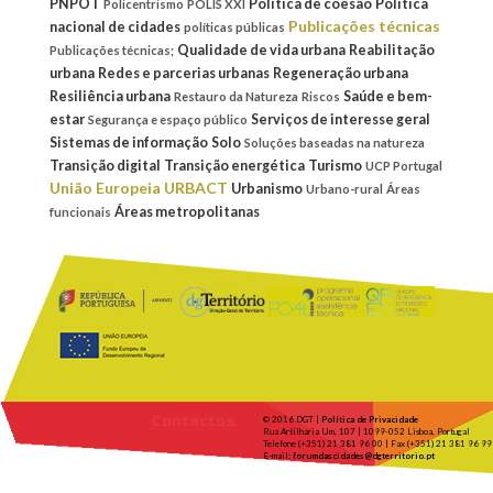
PNPOT
Política de coesão
Política
Policentrismo
POLIS XXI
Publicações técnicas
nacional de cidades
políticas públicas
Qualidade de vida urbana
Reabilitação
Publicações técnicas;
urbana
Redes e parcerias urbanas
Regeneração urbana
Resiliência urbana
Saúde e bem-
Restauro da Natureza
Riscos
estar
Serviços de interesse geral
Segurança e espaço público
Sistemas de informação
Solo
Soluções baseadas na natureza
Transição digital
Transição energética
Turismo
UCP Portugal
União Europeia
URBACT
Urbanismo
Urbano-rural
Áreas
Áreas metropolitanas
funcionais
Contactos
© 2016 DGT |
Política de Privacidade
Rua Artilharia Um, 107 | 1099-052 Lisboa, Portugal
Telefone (+351) 21 381 96 00 | Fax (+351) 21 381 96 99
E-mail:
forumdascidades@dgterritorio.pt