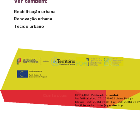
Ver também:
Reabilitação urbana
Renovação urbana
Tecido urbano
Contactos
© 2016 DGT |
Política de Privacidade
Rua Artilharia Um, 107 | 1099-052 Lisboa, Portugal
Telefone (+351) 21 381 96 00 | Fax (+351) 21 381 96 99
E-mail:
forumdascidades@dgterritorio.pt