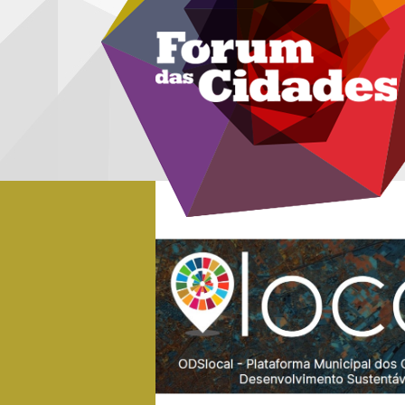
Menu secundário
Passar para o conteúdo principal
itório Urbanos
ods_local_1.jpg
nel de visualização
 desenvolvimento urbano