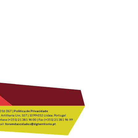
016 DGT |
Política de Privacidade
 Artilharia Um, 107 | 1099-052 Lisboa, Portugal
efone (+351) 21 381 96 00 | Fax (+351) 21 381 96 99
ail:
forumdascidades@dgterritorio.pt