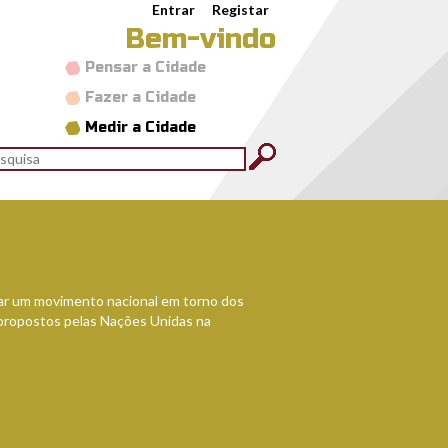
Entrar
Registar
Bem-vindo
Pensar a Cidade
Fazer a Cidade
Medir a Cidade
rmulário de pesquisa
quisar
cpi_3.jpg
riar um movimento nacional em torno dos
propostos pelas Nações Unidas na