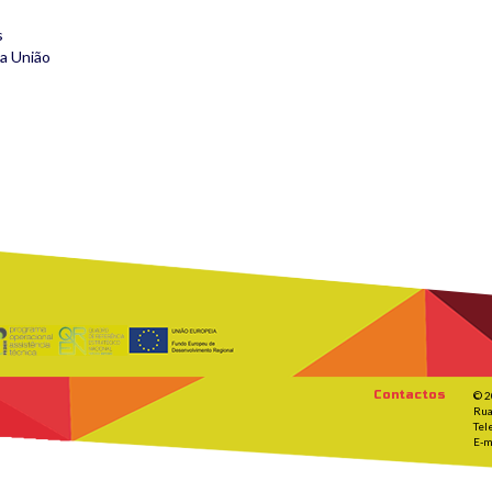
s
da União
Contactos
© 2
Rua
Tel
E-m