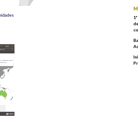
M
nidades
1ª
de
co
Ba
Ac
In
Pr