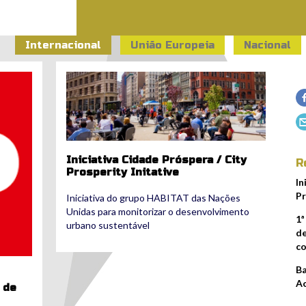
Internacional
União Europeia
Nacional
cpi_3.jpg
Iniciativa Cidade Próspera / City
R
Prosperity Initative
In
Pr
Iniciativa do grupo HABITAT das Nações
Unidas para monitorizar o desenvolvimento
1ª
urbano sustentável
de
co
Ba
Ac
 de