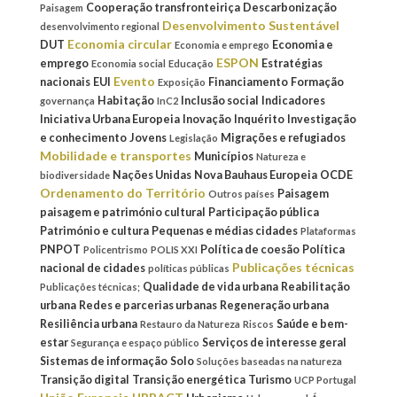
Cooperação transfronteiriça
Descarbonização
Paisagem
Desenvolvimento Sustentável
desenvolvimento regional
Economia circular
DUT
Economia e
Economia e emprego
ESPON
emprego
Estratégias
Economia social
Educação
Evento
nacionais
EUI
Financiamento
Formação
Exposição
Habitação
Inclusão social
Indicadores
governança
InC2
Iniciativa Urbana Europeia
Inovação
Inquérito
Investigação
e conhecimento
Jovens
Migrações e refugiados
Legislação
Mobilidade e transportes
Municípios
Natureza e
Nações Unidas
Nova Bauhaus Europeia
OCDE
biodiversidade
Ordenamento do Território
Paisagem
Outros países
paisagem e património cultural
Participação pública
Património e cultura
Pequenas e médias cidades
Plataformas
PNPOT
Política de coesão
Política
Policentrismo
POLIS XXI
Publicações técnicas
nacional de cidades
políticas públicas
Qualidade de vida urbana
Reabilitação
Publicações técnicas;
urbana
Redes e parcerias urbanas
Regeneração urbana
Resiliência urbana
Saúde e bem-
Restauro da Natureza
Riscos
estar
Serviços de interesse geral
Segurança e espaço público
Sistemas de informação
Solo
Soluções baseadas na natureza
Transição digital
Transição energética
Turismo
UCP Portugal