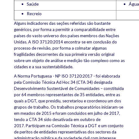
Saúde
Água
Recreio
Alguns indicadores das seções referidas são bastante
genéricos, por forma a permitir a comparabilidade entre
países do vasto universo dos países membros das
Nações
Unidas.
A ISO 37120:2014 encontra-se em conclusão do
processo de revisão, por forma a colmatar algumas
fragilidades decorrentes da sua
primeira
versão original
sobre um objeto de análise e medição tão complexo como as
cidades e a sua sustentabilidade.
A Norma Portuguesa - NP ISO 37120:2017 - foi elaborada
pela
Comissão Técnica Ad Hoc 34 (CTA 34) designada
Desenvolvimento Sustentável de Comunidades – constituída
por
64 membros representantes de 35
entidades, entre as
quais a DGT, que presidiu, secretariou e coordenou um dos
grupos de trabalho. Os trabalhos preparatórios iniciaram-se
em meados de 2015 e foram concluídos em julho de 2017,
tendo a CTA 34 sido desativada em outubro de
2017.
Participam na Comissão Técnica a DGT e um conjunto
de peritos de entidades representativas dos sectores da
administração pública e da sociedade civil com interesse