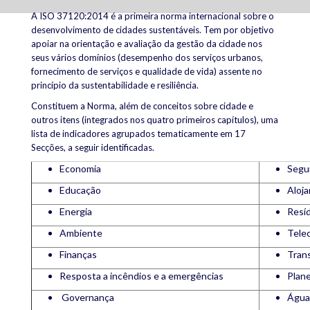
A ISO 37120:2014 é a primeira norma internacional
sobre o
desenvolvimento de cidades sustentáveis
. Tem por objetivo
apoiar na orientação e avaliação da gestão da cidade nos
seus vários domínios (desempenho dos serviços urbanos,
fornecimento de serviços e qualidade de vida) assente no
princípio da sustentabilidade e resiliência.
Constituem a Norma, além de conceitos sobre cidade e
outros itens (integrados nos quatro primeiros capítulos), uma
lista de indicadores agrupados tematicamente em 17
Secções, a seguir identificadas.
Economia
Segu
Educação
Aloj
Energia
Resíd
Ambiente
Tele
Finanças
Tran
Resposta a incêndios e a emergências
Plan
Governança
Águas