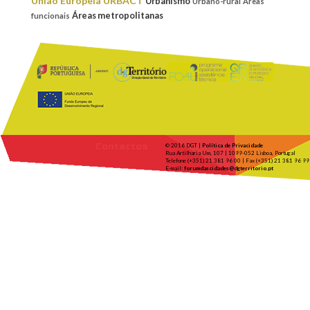
União Europeia
URBACT
Urbanismo
Urbano-rural
Áreas
Áreas metropolitanas
funcionais
Contactos
© 2016 DGT |
Política de Privacidade
Rua Artilharia Um, 107 | 1099-052 Lisboa, Portugal
Telefone (+351) 21 381 96 00 | Fax (+351) 21 381 96 99
E-mail:
forumdascidades@dgterritorio.pt