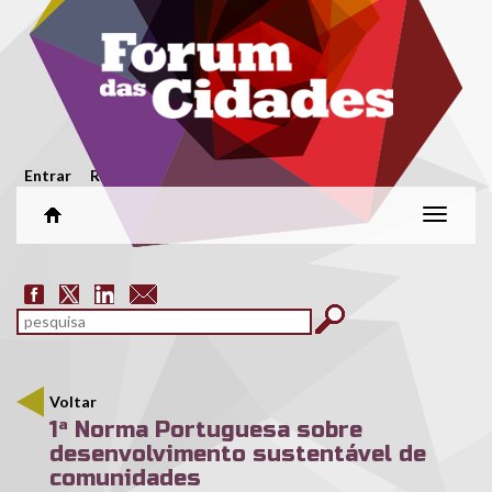
Passar para o conteúdo principal
Menu secundário
Entrar
Registar
Alterar
naveg
Formulário de pesquisa
pesquisar
Voltar
1ª Norma Portuguesa sobre
desenvolvimento sustentável de
comunidades