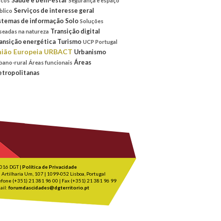
Saúde e bem-estar
scos
Segurança e espaço
Serviços de interesse geral
blico
stemas de informação
Solo
Soluções
Transição digital
seadas na natureza
ansição energética
Turismo
UCP Portugal
ião Europeia
URBACT
Urbanismo
Áreas
bano-rural
Áreas funcionais
tropolitanas
016 DGT |
Política de Privacidade
 Artilharia Um, 107 | 1099-052 Lisboa, Portugal
efone (+351) 21 381 96 00 | Fax (+351) 21 381 96 99
ail:
forumdascidades@dgterritorio.pt