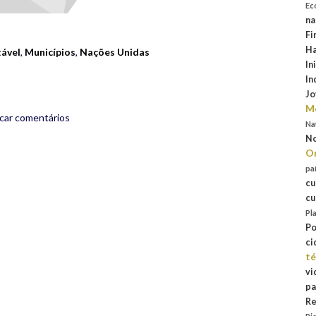
Ec
rest
are
na
Fi
Ha
ável
,
Municípios
,
Nações Unidas
In
In
Jo
Mo
icar comentários
Na
No
Or
pa
cu
cu
Pl
Po
ci
té
vi
pa
Re