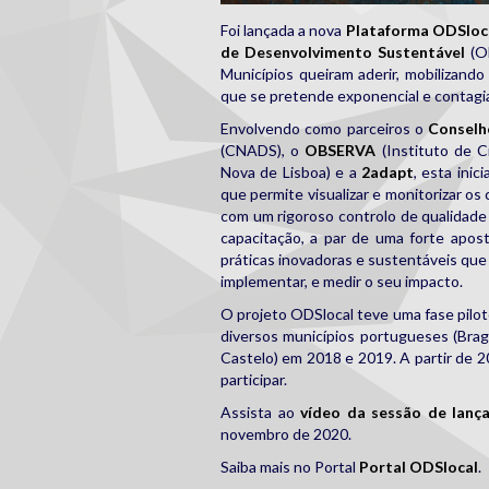
Foi lançada a nova
Plataforma ODSloc
de Desenvolvimento Sustentável
(OD
Municípios queiram aderir, mobilizando
que se pretende exponencial e contagi
Envolvendo como parceiros o
Conselh
(CNADS), o
OBSERVA
(Instituto de Ci
Nova de Lisboa) e a
2adapt
, esta inic
que permite visualizar e monitorizar o
com um rigoroso controlo de qualidade
capacitação, a par de uma forte apos
práticas inovadoras e sustentáveis que 
implementar, e medir o seu impacto.
O projeto ODSlocal teve uma fase pilo
diversos municípios portugueses (Brag
Castelo) em 2018 e 2019. A partir de 
participar.
Assista ao
vídeo da sessão de lan
novembro de 2020.
Saiba mais no Portal
Portal ODSlocal
.