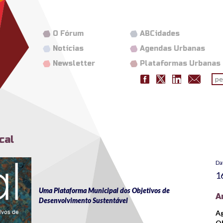
O Fórum
ABCidades
Notícias
Agendas Urbanas
Newsletter
Plataformas Urbanas
Fo
pes
cal
Da
1
Uma Plataforma Municipal dos Objetivos de
A
Desenvolvimento Sustentável
Ag
Ob