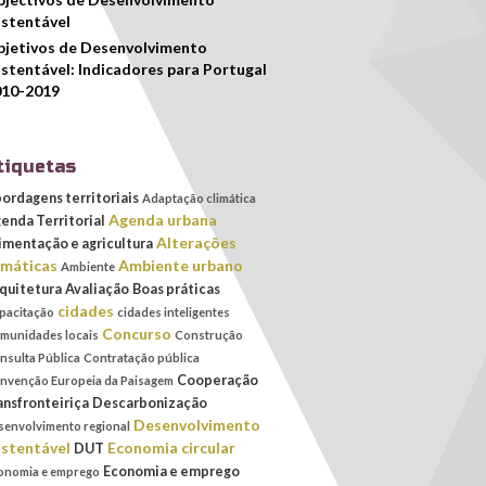
stentável
jetivos de Desenvolvimento
stentável: Indicadores para Portugal
010-2019
tiquetas
ordagens territoriais
Adaptação climática
Agenda urbana
enda Territorial
Alterações
imentação e agricultura
imáticas
Ambiente urbano
Ambiente
quitetura
Avaliação
Boas práticas
cidades
pacitação
cidades inteligentes
Concurso
munidades locais
Construção
nsulta Pública
Contratação pública
Cooperação
nvenção Europeia da Paisagem
ansfronteiriça
Descarbonização
Desenvolvimento
senvolvimento regional
stentável
Economia circular
DUT
Economia e emprego
onomia e emprego