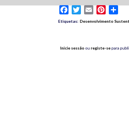
Facebook
Twitter
Email
Pinte
Sh
Etiquetas:
Desenvolvimento Sustent
Inicie sessão
ou
registe-se
para publ