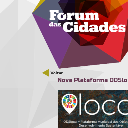
Menu secundário
Passar para o conteúdo principal
Voltar
Nova Plataforma ODSlo
ods_local_1.jpg