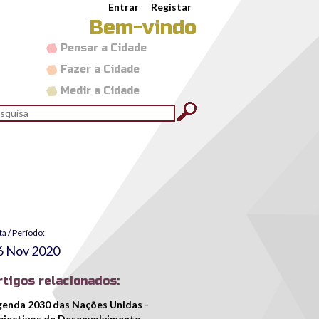
Entrar
Registar
Bem-vindo
Pensar a Cidade
Fazer a Cidade
Medir a Cidade
rmulário de pesquisa
quisar
ta / Período:
6 Nov 2020
rtigos relacionados:
enda 2030 das Nações Unidas -
jectivos de Desenvolvimento