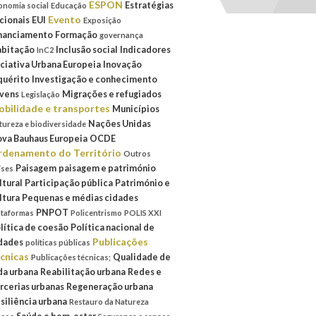
ESPON
Estratégias
onomia social
Educação
Evento
cionais
EUI
Exposição
nanciamento
Formação
governança
bitação
Inclusão social
Indicadores
InC2
iciativa Urbana Europeia
Inovação
quérito
Investigação e conhecimento
vens
Migrações e refugiados
Legislação
bilidade e transportes
Municípios
Nações Unidas
tureza e biodiversidade
va Bauhaus Europeia
OCDE
denamento do Território
Outros
Paisagem
paisagem e património
íses
ltural
Participação pública
Património e
ltura
Pequenas e médias cidades
PNPOT
ataformas
Policentrismo
POLIS XXI
lítica de coesão
Política nacional de
Publicações
dades
políticas públicas
cnicas
Qualidade de
Publicações técnicas;
da urbana
Reabilitação urbana
Redes e
rcerias urbanas
Regeneração urbana
siliência urbana
Restauro da Natureza