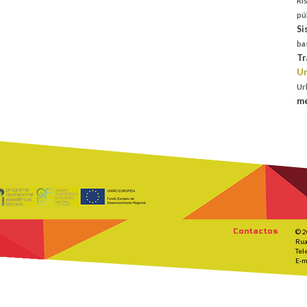
Ri
pú
Si
ba
Tr
Un
Ur
me
Contactos
© 2
Rua
Tel
E-m