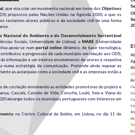
Su
al
, que visa criar um movimento nacional em torno dos
Objetivos
Ob
S) propostos pelas Nações Unidas na Agenda 2030, a que os
Su
 os restantes atores públicos e da sociedade civil de uma forma
2
ante.
o Nacional do Ambiente e do Desenvolvimento Sustentável
ências Sociais, Universidade de Lisboa), o
MARE
(Universidade
E
iativa apoia-se num
portal online
dinâmico, de base tecnológica,
s contributos e progressos de cada município em relação aos ODS,
Ab
 da informação e um intenso envolvimento de atores e respetiva
Ag
ta numa estratégia de comunicação. Pretende ainda mapear as
Al
tanto as autarquias como a sociedade civil e as empresas estão a
cl
Ar
to de cocriação envolvendo as entidades promotoras do projeto e
Ca
ança, Cascais, Castelo de Vide, Coruche, Loulé, Seia e Viana do
Co
2020 abrange todos os municípios portugueses com interesse em
Co
Co
tr
çamento
no Centro Cultural de Belém, em Lisboa, no dia 11 de
de
Su
Ec