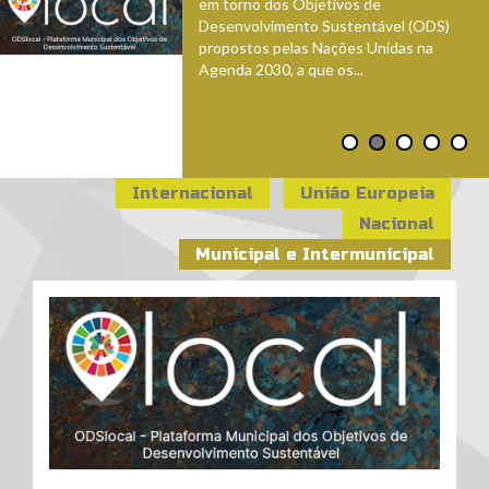
em torno dos Objetivos de
Desenvolvimento Sustentável (ODS)
propostos pelas Nações Unidas na
Agenda 2030, a que os...
Internacional
União Europeia
Nacional
Municipal e Intermunicipal
ods_local_1.jpg