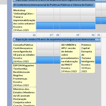
III Conferência Internacional de Políticas Públicas e Ciência de Dados: Território
Workshop
'UnSealingCities –
Travar a
impermeabilização
dos solos urbanos'
Evento:
19 Maio 2025
26
27
28
29
30
31
«
Exposição celebra 50 anos de arquitetura portuguesa em democracia
Casa da 
»
Consulta Pública:
AD URBEM e
Prémios
Contribua para a
APU: sessão
Capital
nova Agenda da
de debate
Europeia
UE para as cidades
sobre
de
Evento:
procedimentos
Turismo
26 Maio 2025
na elaboração
Inteligente
de PMOT
Evento:
ESPON Magazine
Evento:
30 Maio
TerritoriALL:
29 Maio 2025
2025
Resiliência em
Regiões
Fronteiriças
Evento:
26 Maio 2025
Ministros dos
Estados-Membros
da UE assinam
Declaração
Conjunta sobre
Coesão, Território