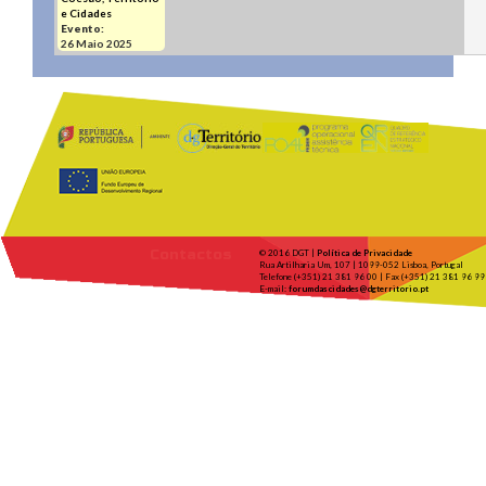
e Cidades
Evento:
26 Maio 2025
Contactos
© 2016 DGT |
Política de Privacidade
Rua Artilharia Um, 107 | 1099-052 Lisboa, Portugal
Telefone (+351) 21 381 96 00 | Fax (+351) 21 381 96 99
E-mail:
forumdascidades@dgterritorio.pt