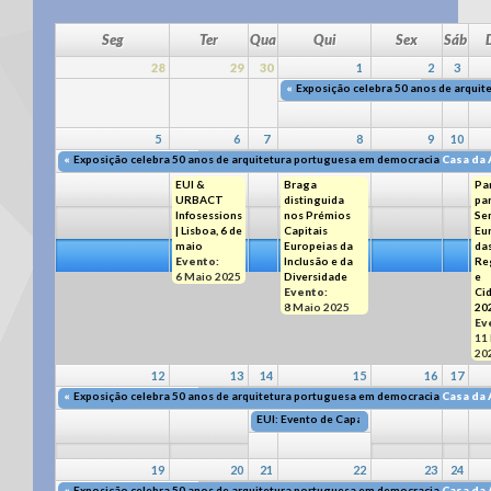
Seg
Ter
Qua
Qui
Sex
Sáb
28
29
30
1
2
3
«
Exposição celebra 50 anos de arqui
5
6
7
8
9
10
«
Exposição celebra 50 anos de arquitetura portuguesa em democracia
Casa da 
EUI &
Braga
Pa
URBACT
distinguida
par
Infosessions
nos Prémios
Se
| Lisboa, 6 de
Capitais
Eu
maio
Europeias da
da
Evento:
Inclusão e da
Re
6 Maio 2025
Diversidade
e
Evento:
Ci
8 Maio 2025
20
Ev
11
20
12
13
14
15
16
17
«
Exposição celebra 50 anos de arquitetura portuguesa em democracia
Casa da 
EUI: Evento de Capacitação no Fundão
14 M
19
20
21
22
23
24
«
Exposição celebra 50 anos de arquitetura portuguesa em democracia
Casa da 