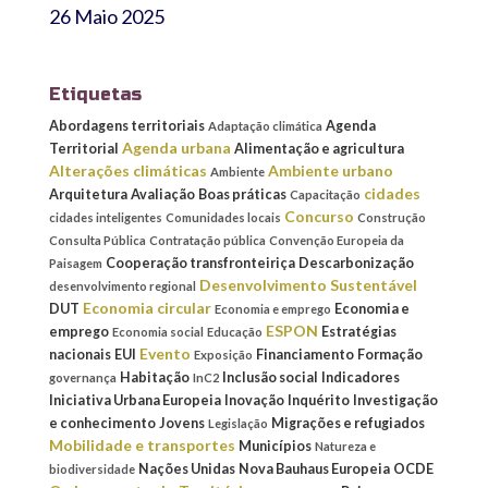
26 Maio 2025
Etiquetas
Abordagens territoriais
Agenda
Adaptação climática
Agenda urbana
Territorial
Alimentação e agricultura
Alterações climáticas
Ambiente urbano
Ambiente
cidades
Arquitetura
Avaliação
Boas práticas
Capacitação
Concurso
cidades inteligentes
Comunidades locais
Construção
Consulta Pública
Contratação pública
Convenção Europeia da
Cooperação transfronteiriça
Descarbonização
Paisagem
Desenvolvimento Sustentável
desenvolvimento regional
Economia circular
DUT
Economia e
Economia e emprego
ESPON
emprego
Estratégias
Economia social
Educação
Evento
nacionais
EUI
Financiamento
Formação
Exposição
Habitação
Inclusão social
Indicadores
governança
InC2
Iniciativa Urbana Europeia
Inovação
Inquérito
Investigação
e conhecimento
Jovens
Migrações e refugiados
Legislação
Mobilidade e transportes
Municípios
Natureza e
Nações Unidas
Nova Bauhaus Europeia
OCDE
biodiversidade