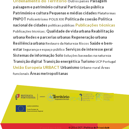
Ordenamento do Território
Paisagem
Outros países
paisagem e património cultural
Participação pública
Património e cultura
Pequenas e médias cidades
Plataformas
PNPOT
Política de coesão
Política
Policentrismo
POLIS XXI
Publicações técnicas
nacional de cidades
políticas públicas
Qualidade de vida urbana
Reabilitação
Publicações técnicas;
urbana
Redes e parcerias urbanas
Regeneração urbana
Resiliência urbana
Saúde e bem-
Restauro da Natureza
Riscos
estar
Serviços de interesse geral
Segurança e espaço público
Sistemas de informação
Solo
Soluções baseadas na natureza
Transição digital
Transição energética
Turismo
UCP Portugal
União Europeia
URBACT
Urbanismo
Urbano-rural
Áreas
Áreas metropolitanas
funcionais
Contactos
© 2016 DGT |
Política de Privacidade