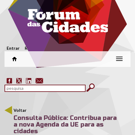
Passar para o conteúdo principal
Menu secundário
Entrar
Registar
Alterar
naveg
Formulário de pesquisa
pesquisar
Voltar
Consulta Pública: Contribua para
a nova Agenda da UE para as
cidades