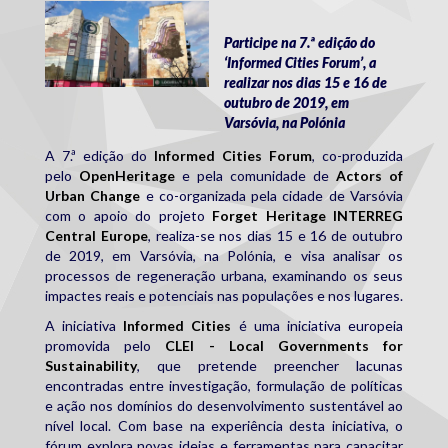
informed_cities_forum.jpg
Participe na 7.ª edição do
‘Informed Cities Forum’, a
realizar nos dias 15 e 16 de
outubro de 2019, em
Varsóvia, na Polónia
A 7.ª edição do
Informed Cities Forum
, co-produzida
pelo
OpenHeritage
e pela comunidade de
Actors of
Urban Change
e co-organizada pela cidade de Varsóvia
com o apoio do projeto
Forget Heritage INTERREG
Central Europe
, realiza-se nos dias 15 e 16 de outubro
de 2019, em Varsóvia, na Polónia, e visa analisar os
processos de regeneração urbana, examinando os seus
impactes reais e potenciais nas populações e nos lugares.
A iniciativa
Informed Cities
é uma iniciativa europeia
promovida pelo
CLEI - Local Governments for
Sustainability
, que pretende preencher lacunas
encontradas entre investigação, formulação de políticas
e ação nos domínios do desenvolvimento sustentável ao
nível local. Com base na experiência desta iniciativa, o
fórum explora novas ideias e ferramentas para capacitar