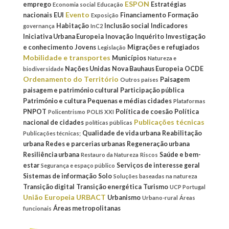
ESPON
emprego
Estratégias
Economia social
Educação
Evento
nacionais
EUI
Financiamento
Formação
Exposição
Habitação
Inclusão social
Indicadores
governança
InC2
Iniciativa Urbana Europeia
Inovação
Inquérito
Investigação
e conhecimento
Jovens
Migrações e refugiados
Legislação
Mobilidade e transportes
Municípios
Natureza e
Nações Unidas
Nova Bauhaus Europeia
OCDE
biodiversidade
Ordenamento do Território
Paisagem
Outros países
paisagem e património cultural
Participação pública
Património e cultura
Pequenas e médias cidades
Plataformas
PNPOT
Política de coesão
Política
Policentrismo
POLIS XXI
Publicações técnicas
nacional de cidades
políticas públicas
Qualidade de vida urbana
Reabilitação
Publicações técnicas;
urbana
Redes e parcerias urbanas
Regeneração urbana
Resiliência urbana
Saúde e bem-
Restauro da Natureza
Riscos
estar
Serviços de interesse geral
Segurança e espaço público
Sistemas de informação
Solo
Soluções baseadas na natureza
Transição digital
Transição energética
Turismo
UCP Portugal
União Europeia
URBACT
Urbanismo
Urbano-rural
Áreas
Áreas metropolitanas
funcionais