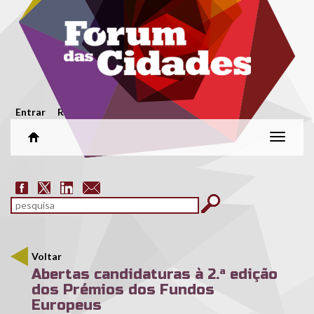
Passar para o conteúdo principal
Menu secundário
Entrar
Registar
Alterar
naveg
Formulário de pesquisa
pesquisar
Voltar
Abertas candidaturas à 2.ª edição
dos Prémios dos Fundos
Europeus