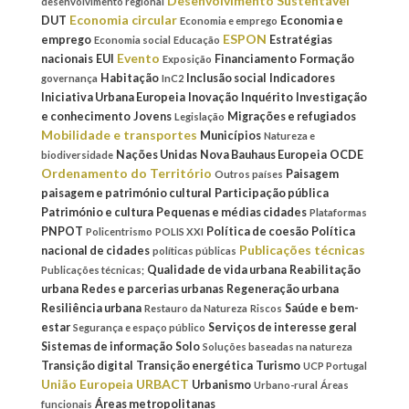
Desenvolvimento Sustentável
desenvolvimento regional
Economia circular
DUT
Economia e
Economia e emprego
ESPON
emprego
Estratégias
Economia social
Educação
Evento
nacionais
EUI
Financiamento
Formação
Exposição
Habitação
Inclusão social
Indicadores
governança
InC2
Iniciativa Urbana Europeia
Inovação
Inquérito
Investigação
e conhecimento
Jovens
Migrações e refugiados
Legislação
Mobilidade e transportes
Municípios
Natureza e
Nações Unidas
Nova Bauhaus Europeia
OCDE
biodiversidade
Ordenamento do Território
Paisagem
Outros países
paisagem e património cultural
Participação pública
Património e cultura
Pequenas e médias cidades
Plataformas
PNPOT
Política de coesão
Política
Policentrismo
POLIS XXI
Publicações técnicas
nacional de cidades
políticas públicas
Qualidade de vida urbana
Reabilitação
Publicações técnicas;
urbana
Redes e parcerias urbanas
Regeneração urbana
Resiliência urbana
Saúde e bem-
Restauro da Natureza
Riscos
estar
Serviços de interesse geral
Segurança e espaço público
Sistemas de informação
Solo
Soluções baseadas na natureza
Transição digital
Transição energética
Turismo
UCP Portugal
União Europeia
URBACT
Urbanismo
Urbano-rural
Áreas
Áreas metropolitanas
funcionais