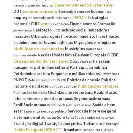
Desenvolvimento Sustentável
desenvolvimento regional
Economia circular
DUT
Economia e
Economia e emprego
ESPON
emprego
Estratégias
Economia social
Educação
Evento
nacionais
EUI
Financiamento
Formação
Exposição
Habitação
Inclusão social
Indicadores
governança
InC2
Iniciativa Urbana Europeia
Inovação
Inquérito
Investigação
e conhecimento
Jovens
Migrações e refugiados
Legislação
Mobilidade e transportes
Municípios
Natureza e
Nações Unidas
Nova Bauhaus Europeia
OCDE
biodiversidade
Ordenamento do Território
Paisagem
Outros países
paisagem e património cultural
Participação pública
Património e cultura
Pequenas e médias cidades
Plataformas
PNPOT
Política de coesão
Política
Policentrismo
POLIS XXI
Publicações técnicas
nacional de cidades
políticas públicas
Qualidade de vida urbana
Reabilitação
Publicações técnicas;
urbana
Redes e parcerias urbanas
Regeneração urbana
Resiliência urbana
Saúde e bem-
Restauro da Natureza
Riscos
estar
Serviços de interesse geral
Segurança e espaço público
Sistemas de informação
Solo
Soluções baseadas na natureza
Transição digital
Transição energética
Turismo
UCP Portugal
União Europeia
URBACT
Urbanismo
Urbano-rural
Áreas