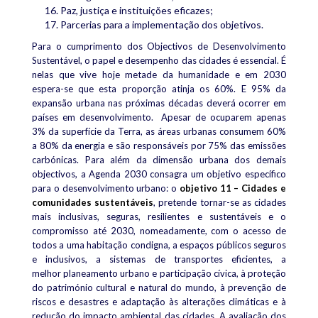
Paz, justiça e instituições eficazes;
Parcerias para a implementação dos objetivos.
Para o cumprimento dos Objectivos de Desenvolvimento
Sustentável, o papel e desempenho das cidades é essencial. É
nelas que vive hoje metade da humanidade e em 2030
espera-se que esta proporção atinja os 60%. E 95% da
expansão urbana nas próximas décadas deverá ocorrer em
países em desenvolvimento. Apesar de ocuparem apenas
3% da superfície da Terra, as áreas urbanas consumem 60%
a 80% da energia e são responsáveis por 75% das emissões
carbónicas. Para além da dimensão urbana dos demais
objectivos, a Agenda 2030 consagra um objetivo específico
para o desenvolvimento urbano: o
objetivo 11 – Cidades e
comunidades sustentáveis
, pretende tornar-se as cidades
mais inclusivas, seguras, resilientes e sustentáveis e o
compromisso até 2030, nomeadamente, com o acesso de
todos a uma habitação condigna, a espaços públicos seguros
e inclusivos, a sistemas de transportes eficientes, a
melhor
planeamento urbano e participação cívica, à proteção
do património cultural e natural do mundo, à prevenção de
riscos e desastres e adaptação às alterações climáticas e à
redução do impacto ambiental das cidades.
A avaliação dos