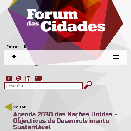
Passar para o conteúdo principal
Menu secundário
Entrar
Registar
Alterar
naveg
Formulário de pesquisa
pesquisar
Voltar
Agenda 2030 das Nações Unidas -
Objectivos de Desenvolvimento
Sustentável