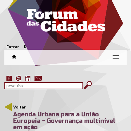
Passar para o conteúdo principal
Menu secundário
Entrar
Registar
Alterar
naveg
Formulário de pesquisa
pesquisar
Voltar
Agenda Urbana para a União
Europeia - Governança multinível
em ação