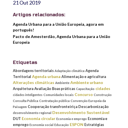
21 Out 2019
Artigos relacionados:
Agenda Urbana para a União Europeia, agora em
português!
Pacto de Amesterdão, Agenda Urbana para a União
Europeia
Etiquetas
Abordagens territoriais
Agenda
Adaptação climática
Agenda urbana
Territorial
Alimentação e agricultura
Alterações climáticas
Ambiente urbano
Ambiente
cidades
Arquitetura
Avaliação
Boas práticas
Capacitação
Concurso
cidades inteligentes
Comunidades locais
Construção
Consulta Pública
Contratação pública
Convenção Europeia da
Cooperação transfronteiriça
Descarbonização
Paisagem
Desenvolvimento Sustentável
desenvolvimento regional
Economia circular
DUT
Economia e
Economia e emprego
ESPON
emprego
Estratégias
Economia social
Educação