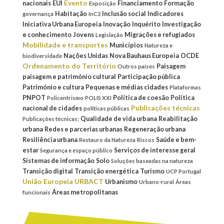
Evento
nacionais
EUI
Financiamento
Formação
Exposição
Habitação
Inclusão social
Indicadores
governança
InC2
Iniciativa Urbana Europeia
Inovação
Inquérito
Investigação
e conhecimento
Jovens
Migrações e refugiados
Legislação
Mobilidade e transportes
Municípios
Natureza e
Nações Unidas
Nova Bauhaus Europeia
OCDE
biodiversidade
Ordenamento do Território
Paisagem
Outros países
paisagem e património cultural
Participação pública
Património e cultura
Pequenas e médias cidades
Plataformas
PNPOT
Política de coesão
Política
Policentrismo
POLIS XXI
Publicações técnicas
nacional de cidades
políticas públicas
Qualidade de vida urbana
Reabilitação
Publicações técnicas;
urbana
Redes e parcerias urbanas
Regeneração urbana
Resiliência urbana
Saúde e bem-
Restauro da Natureza
Riscos
estar
Serviços de interesse geral
Segurança e espaço público
Sistemas de informação
Solo
Soluções baseadas na natureza
Transição digital
Transição energética
Turismo
UCP Portugal
União Europeia
URBACT
Urbanismo
Urbano-rural
Áreas
Áreas metropolitanas
funcionais