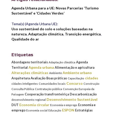
Agenda Urbana para a UE: Novas Parcerias ‘Turismo
Sustentável’ e ‘Cidades Verdes’
Tema(s) (Agenda Urbana UE):
Uso sustentável do solo e soluções baseadas na
natureza
,
Adaptação climática
,
Transição energética
,
Qualidade do ar
Etiquetas
Abordagens territoriais
Agenda
Adaptação climática
Agenda urbana
Territorial
Alimentação e agricultura
Alterações climáticas
Ambiente urbano
Ambiente
cidades
Arquitetura
Avaliação
Boas práticas
Capacitação
Concurso
cidades inteligentes
Comunidades locais
Construção
Consulta Pública
Contratação pública
Convenção Europeia da
Cooperação transfronteiriça
Descarbonização
Paisagem
Desenvolvimento Sustentável
desenvolvimento regional
Economia circular
DUT
Economia e
Economia e emprego
ESPON
emprego
Estratégias
Economia social
Educação