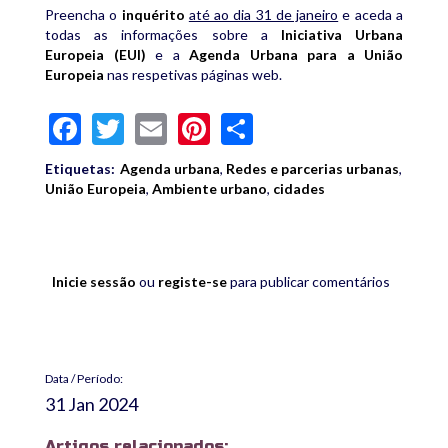
Preencha o
inquérito
até ao dia 31 de janeiro
e aceda a
todas as informações sobre a
Iniciativa Urbana
Europeia (EUI)
e a
Agenda Urbana para a União
Europeia
nas respetivas páginas web.
Facebook
Twitter
Email
Pinterest
Share
Etiquetas:
Agenda urbana
,
Redes e parcerias urbanas
,
União Europeia
,
Ambiente urbano
,
cidades
Inicie sessão
ou
registe-se
para publicar comentários
Data / Período:
31 Jan 2024
Artigos relacionados: