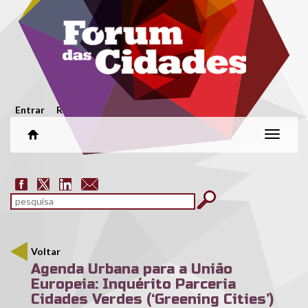
Passar para o conteúdo principal
Menu secundário
Entrar
Registar
Alterar
naveg
Formulário de pesquisa
pesquisar
Voltar
Agenda Urbana para a União
Europeia: Inquérito Parceria
Cidades Verdes (‘Greening Cities’)