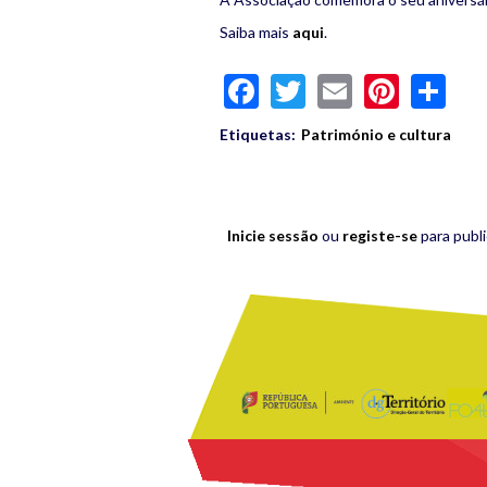
Saiba mais
aqui
.
Facebook
Twitter
Email
Pinte
Sh
Etiquetas:
Património e cultura
Inicie sessão
ou
registe-se
para publ