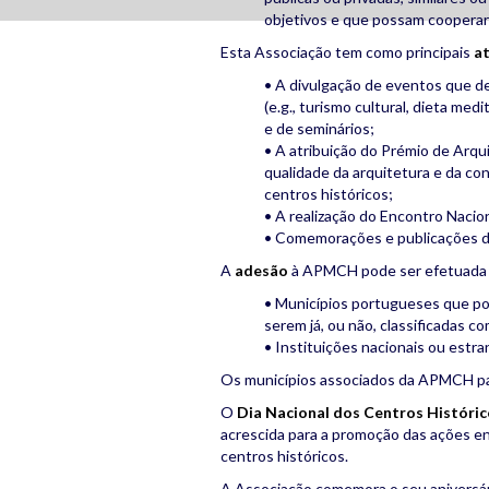
objetivos e que possam cooperar 
Esta Associação tem como principais
a
• A divulgação de eventos que d
(e.g., turismo cultural, dieta med
e de seminários;
• A atribuição do Prémio de Arq
qualidade da arquitetura e da co
centros históricos;
• A realização do Encontro Nacio
• Comemorações e publicações di
A
adesão
à APMCH pode ser efetuada 
• Municípios portugueses que po
serem já, ou não, classificadas c
• Instituições nacionais ou estra
Os municípios associados da APMCH pa
O
Dia Nacional dos Centros Históri
acrescida para a promoção das ações en
centros históricos.
A Associação comemora o seu aniversá