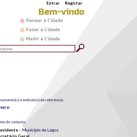
Entrar
Registar
Bem-vindo
Pensar a Cidade
Fazer a Cidade
Medir a Cidade
rmulário de pesquisa
quisar
cumento(s) e website(s) de referência:
PMCH
nto de contacto:
esidente
– Município de Lagos
cretário Geral