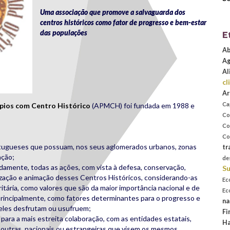
Uma associação que promove a salvaguarda dos
centros históricos como fator de progresso e bem-estar
das populações
E
Ab
Ag
Al
cl
Ar
Ca
pios com Centro Histórico
(APMCH) foi fundada em 1988 e
Co
Co
Co
rtugueses que possuam, nos seus aglomerados urbanos, zonas
tr
ação;
de
damente, todas as ações, com vista à defesa, conservação,
Su
alização e animação desses Centros Históricos, considerando-as
Ec
itária, como valores que são da maior importância nacional e de
Ec
, principalmente, como fatores determinantes para o progresso e
na
eles desfrutam ou usufruem;
Fi
para a mais estreita colaboração, com as entidades estatais,
Ha
ou outras, nacionais ou estrangeiras que visem os mesmos