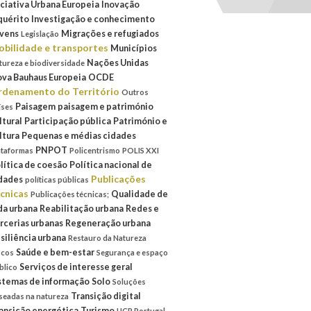
iciativa Urbana Europeia
Inovação
quérito
Investigação e conhecimento
vens
Migrações e refugiados
Legislação
bilidade e transportes
Municípios
Nações Unidas
tureza e biodiversidade
va Bauhaus Europeia
OCDE
denamento do Território
Outros
Paisagem
paisagem e património
íses
ltural
Participação pública
Património e
ltura
Pequenas e médias cidades
PNPOT
ataformas
Policentrismo
POLIS XXI
lítica de coesão
Política nacional de
Publicações
dades
políticas públicas
cnicas
Qualidade de
Publicações técnicas;
da urbana
Reabilitação urbana
Redes e
rcerias urbanas
Regeneração urbana
siliência urbana
Restauro da Natureza
Saúde e bem-estar
scos
Segurança e espaço
Serviços de interesse geral
blico
stemas de informação
Solo
Soluções
Transição digital
seadas na natureza
ansição energética
Turismo
UCP Portugal