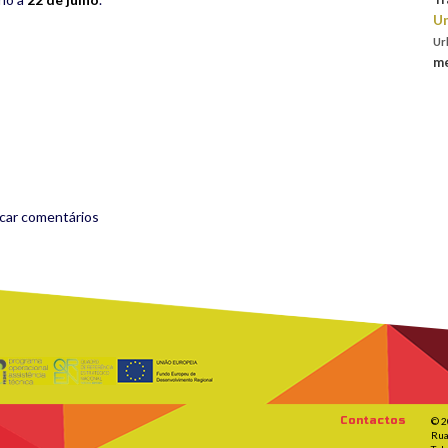
Un
Ur
me
rest
are
icar comentários
Contactos
© 2
Rua