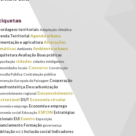
tiquetas
ordagens territoriais
Adaptação climática
Agenda urbana
enda Territorial
Alterações
imentação e agricultura
imáticas
Ambiente urbano
Ambiente
quitetura
Avaliação
Boas práticas
cidades
pacitação
cidades inteligentes
Concurso
munidades locais
Construção
nsulta Pública
Contratação pública
Cooperação
nvenção Europeia da Paisagem
ansfronteiriça
Descarbonização
Desenvolvimento
senvolvimento regional
stentável
Economia circular
DUT
Economia e emprego
onomia e emprego
ESPON
Estratégias
onomia social
Educação
Evento
cionais
EUI
Exposição
nanciamento
Formação
governança
bitação
Inclusão social
Indicadores
InC2