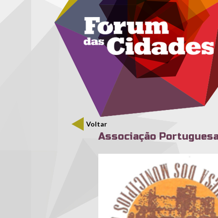
Menu secundário
Passar para o conteúdo principal
Voltar
Associação Portuguesa
10_apmcenthist.png