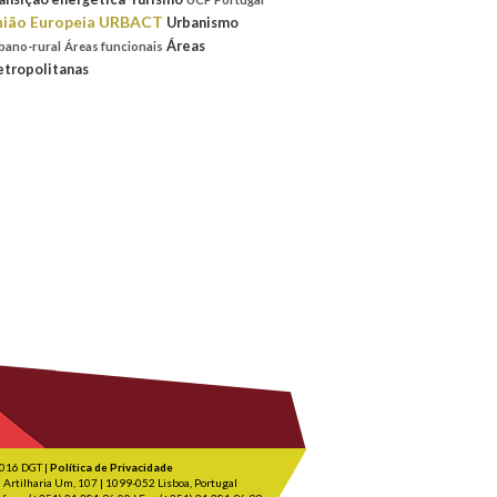
ião Europeia
URBACT
Urbanismo
Áreas
bano-rural
Áreas funcionais
tropolitanas
016 DGT |
Política de Privacidade
 Artilharia Um, 107 | 1099-052 Lisboa, Portugal