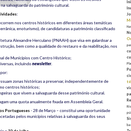
In
na salvaguarda do património cultural.
In
tividades
:
Jo
Mo
ecorrem nos centros históricos em diferentes áreas temáticas
Na
iterrânica, enoturismo), de candidaturas a património classificado
No
Or
uitetura Alexandre Herculano (PNAAH) que visa em galardoar a
pa
nstrução, bem como a qualidade do restauro e da reabilitação, nos
cu
cu
nal de Municípios com Centro Histórico;
versas, incluindo
newsletter
.
Pl
Po
por:
ci
ssuam zonas históricas a preservar, independentemente de
té
omo centros históricos;
vi
ngeiras que visem a salvaguarda desse património cultural.
pa
Re
gam uma quota anualmente fixada em Assembleia Geral.
Ri
cos Portugueses
- 28 de Março – constitui uma oportunidade
pú
cetadas pelos municípios relativas à salvaguarda dos seus
Si
ba
rio a
22 de julho
.
Tr