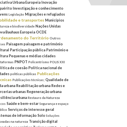
iciativa Urbana Europeia
Inovação
quérito
Investigação e conhecimento
vens
Migrações e refugiados
Legislação
bilidade e transportes
Municípios
Nações Unidas
tureza e biodiversidade
va Bauhaus Europeia
OCDE
denamento do Território
Outros
Paisagem
paisagem e património
íses
ltural
Participação pública
Património e
ltura
Pequenas e médias cidades
PNPOT
ataformas
Policentrismo
POLIS XXI
lítica de coesão
Política nacional de
Publicações
dades
políticas públicas
cnicas
Qualidade de
Publicações técnicas;
da urbana
Reabilitação urbana
Redes e
rcerias urbanas
Regeneração urbana
siliência urbana
Restauro da Natureza
Saúde e bem-estar
scos
Segurança e espaço
Serviços de interesse geral
blico
stemas de informação
Solo
Soluções
Transição digital
seadas na natureza