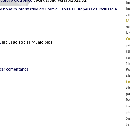
ndereço eletrónico
award@eudiversity2023.eu
.
In
In
, o boletim informativo do Prémio Capitais Europeias da Inclusão e
Jo
Mo
rest
are
Na
No
Or
,
Inclusão social
,
Municípios
pa
cu
cu
Pl
icar comentários
Po
ci
té
vi
pa
Re
Ri
pú
Si
ba