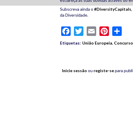
esclareça as suas dúvidas através do e
Subscreva ainda o
#DiversityCapitals
da Diversidade.
Facebook
Twitter
Email
Pinte
Sh
Etiquetas:
União Europeia
,
Concurso
Inicie sessão
ou
registe-se
para publ