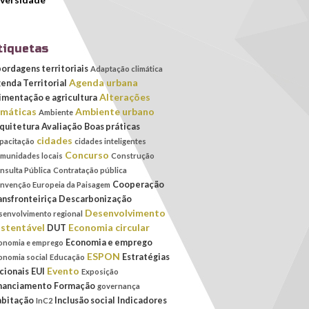
tiquetas
ordagens territoriais
Adaptação climática
Agenda urbana
enda Territorial
Alterações
imentação e agricultura
imáticas
Ambiente urbano
Ambiente
quitetura
Avaliação
Boas práticas
cidades
pacitação
cidades inteligentes
Concurso
munidades locais
Construção
nsulta Pública
Contratação pública
Cooperação
nvenção Europeia da Paisagem
ansfronteiriça
Descarbonização
Desenvolvimento
senvolvimento regional
stentável
Economia circular
DUT
Economia e emprego
onomia e emprego
ESPON
Estratégias
onomia social
Educação
Evento
cionais
EUI
Exposição
nanciamento
Formação
governança
bitação
Inclusão social
Indicadores
InC2