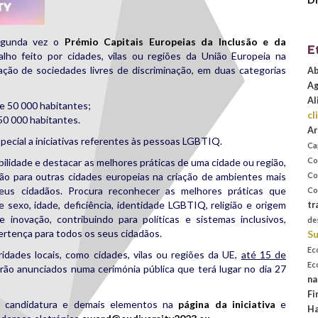
segunda vez o
Prémio Capitais Europeias da Inclusão e da
E
alho feito por cidades, vilas ou regiões da União Europeia na
ação de sociedades livres de discriminação, em duas categorias
Ab
Ag
Al
e 50 000 habitantes;
cl
50 000 habitantes.
Ar
pecial a iniciativas referentes às pessoas LGBTIQ.
Ca
Co
bilidade e destacar as melhores práticas de uma cidade ou região,
Co
ão para outras cidades europeias na criação de ambientes mais
 seus cidadãos. Procura reconhecer as melhores práticas que
Co
sexo, idade, deficiência, identidade LGBTIQ, religião e origem
tr
e inovação, contribuindo para políticas e sistemas inclusivos,
de
rtença para todos os seus cidadãos.
Su
Ec
idades locais, como cidades, vilas ou regiões da UE,
até 15 de
Ec
rão anunciados numa cerimónia pública que terá lugar no dia 27
na
Fi
e candidatura e demais elementos na
página da iniciativa
e
Ha