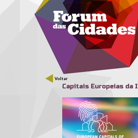
Menu secundário
Passar para o conteúdo principal
Voltar
Capitais Europeias da 
capitais_diversidade.jpg