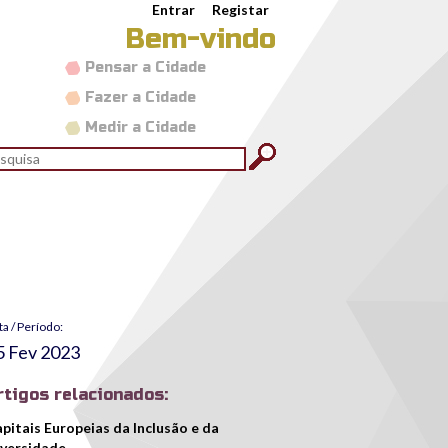
Entrar
Registar
Bem-vindo
Pensar a Cidade
Fazer a Cidade
Medir a Cidade
rmulário de pesquisa
quisar
ta / Período:
5 Fev 2023
rtigos relacionados:
pitais Europeias da Inclusão e da
versidade