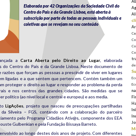
Ab
Elaborada por 42 Organizações da Sociedade Civil do
Ag
Centro do País e da Grande Lisboa, está aberta à
Al
subscrição por parte de todas as pessoas individuais e
cl
coletivas que se revejam no seu conteúdo
Ar
Ca
Co
Co
Co
tr
lançada a
Carta Aberta pelo Direito ao Lugar
, elaborada
de
es do Centro do País e da Grande Lisboa. Neste documento de
Su
e razões que forçam as pessoas a prescindir de viver em lugares
ntem ligadas e a que sentem que pertencem. Contém também um
Ec
m proteger o direito ao lugar e responder ao problema da perda
Ec
rais e nos centros das grandes cidades. São medidas que se
na
 político (ao nível local e central e europeu) e aos media.
Fi
Ha
eto
LigAções
, projeto que nasceu de preocupações partilhadas
In
 da Silveira – FGS, contando com a colaboração do parceiro
In
ciamento pelo Programa Cidadãos Ativ@s, componente dos EEA
Jo
louste Gulbenkian e pela Fundação Bissaya Barreto.
Mo
 envolvido ao longo destes dois anos de projeto. Com diferentes
Na