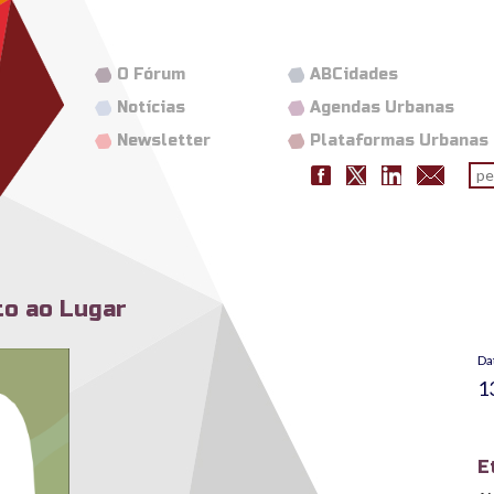
O Fórum
ABCidades
Notícias
Agendas Urbanas
Newsletter
Plataformas Urbanas
Fo
pes
to ao Lugar
ar.png
Da
1
E