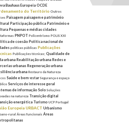
va Bauhaus Europeia
OCDE
denamento do Território
Outros
Paisagem
paisagem e património
íses
ltural
Participação pública
Património e
ltura
Pequenas e médias cidades
PNPOT
ataformas
Policentrismo
POLIS XXI
lítica de coesão
Política nacional de
Publicações
dades
políticas públicas
cnicas
Qualidade de
Publicações técnicas;
da urbana
Reabilitação urbana
Redes e
rcerias urbanas
Regeneração urbana
siliência urbana
Restauro da Natureza
Saúde e bem-estar
scos
Segurança e espaço
Serviços de interesse geral
blico
stemas de informação
Solo
Soluções
Transição digital
seadas na natureza
ansição energética
Turismo
UCP Portugal
ião Europeia
URBACT
Urbanismo
Áreas
bano-rural
Áreas funcionais
tropolitanas