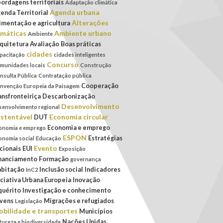
ordagens territoriais
Adaptação climática
Agenda urbana
enda Territorial
Alterações
imentação e agricultura
imáticas
Ambiente urbano
Ambiente
quitetura
Avaliação
Boas práticas
cidades
pacitação
cidades inteligentes
Concurso
munidades locais
Construção
nsulta Pública
Contratação pública
Cooperação
nvenção Europeia da Paisagem
ansfronteiriça
Descarbonização
Desenvolvimento
senvolvimento regional
stentável
Economia circular
DUT
Economia e emprego
onomia e emprego
ESPON
Estratégias
onomia social
Educação
Evento
cionais
EUI
Exposição
nanciamento
Formação
governança
bitação
Inclusão social
Indicadores
InC2
iciativa Urbana Europeia
Inovação
quérito
Investigação e conhecimento
vens
Migrações e refugiados
Legislação
bilidade e transportes
Municípios
Nações Unidas
tureza e biodiversidade