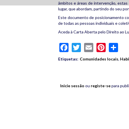
âmbitos e áreas de intervenção, esta
lugar, que abordam, partindo do seu pon
Este documento de posicionamento cole
de todas as pessoas individuais e cole
Aceda à Carta Aberta pelo Direito ao L
Facebook
Twitter
Email
Pinte
Sh
Etiquetas:
Comunidades locais
,
Hab
Inicie sessão
ou
registe-se
para publ