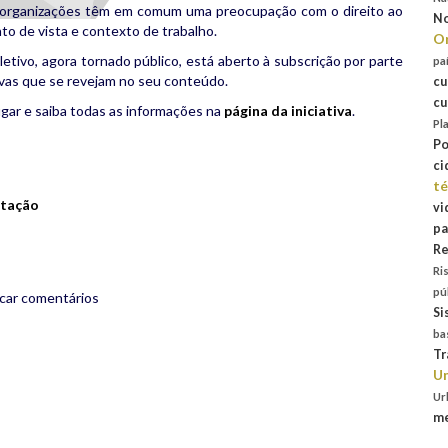
s organizações têm em comum uma preocupação com o direito ao
No
to de vista e contexto de trabalho.
Or
tivo, agora tornado público, está aberto à subscrição por parte
pa
tivas que se revejam no seu conteúdo.
cu
cu
ugar e saiba todas as informações na
página da iniciativa
.
Pl
Po
rest
are
ci
té
itação
vi
pa
Re
Ri
pú
icar comentários
Si
ba
Tr
Un
Ur
me