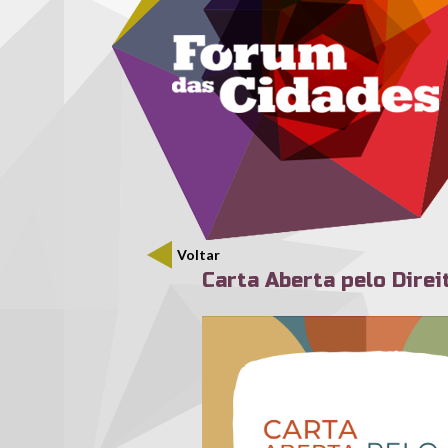
Menu secundário
Passar para o conteúdo principal
Voltar
Carta Aberta pelo Direi
carta_aberta_direito_ao_lug