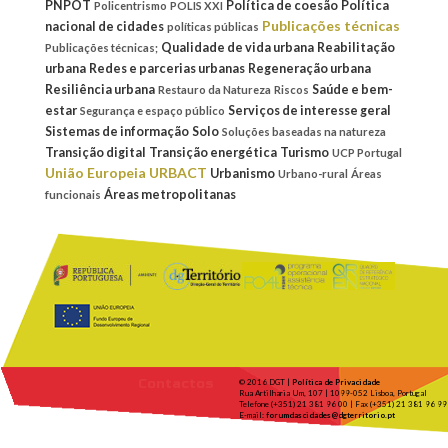
PNPOT
Política de coesão
Política
Policentrismo
POLIS XXI
Publicações técnicas
nacional de cidades
políticas públicas
Qualidade de vida urbana
Reabilitação
Publicações técnicas;
urbana
Redes e parcerias urbanas
Regeneração urbana
Resiliência urbana
Saúde e bem-
Restauro da Natureza
Riscos
estar
Serviços de interesse geral
Segurança e espaço público
Sistemas de informação
Solo
Soluções baseadas na natureza
Transição digital
Transição energética
Turismo
UCP Portugal
União Europeia
URBACT
Urbanismo
Urbano-rural
Áreas
Áreas metropolitanas
funcionais
Contactos
© 2016 DGT |
Política de Privacidade
Rua Artilharia Um, 107 | 1099-052 Lisboa, Portugal
Telefone (+351) 21 381 96 00 | Fax (+351) 21 381 96 99
E-mail:
forumdascidades@dgterritorio.pt