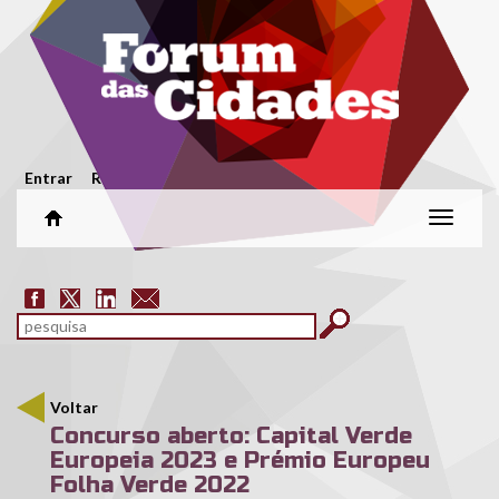
Passar para o conteúdo principal
Menu secundário
Entrar
Registar
Alterar
naveg
Formulário de pesquisa
pesquisar
Voltar
Concurso aberto: Capital Verde
Europeia 2023 e Prémio Europeu
Folha Verde 2022