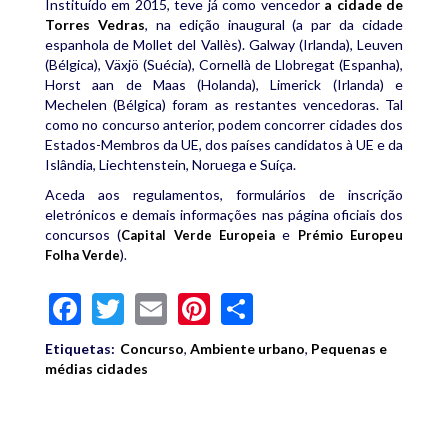
Instituído em 2015, teve já como vencedor
a cidade de
Torres Vedras
, na edição inaugural (a par da cidade
espanhola de Mollet del Vallès). Galway (Irlanda), Leuven
(Bélgica), Växjö (Suécia), Cornellà de Llobregat (Espanha),
Horst aan de Maas (Holanda), Limerick (Irlanda) e
Mechelen (Bélgica) foram as restantes vencedoras. Tal
como no concurso anterior, podem concorrer cidades dos
Estados-Membros da UE, dos países candidatos à UE e da
Islândia, Liechtenstein, Noruega e Suíça.
Aceda aos regulamentos, formulários de inscrição
eletrónicos e demais informações nas página oficiais dos
concursos (
e
Capital Verde Europeia
Prémio Europeu
)
Folha Verde
.
Facebook
Twitter
Email
Pinterest
Share
Etiquetas:
Concurso
,
Ambiente urbano
,
Pequenas e
médias cidades