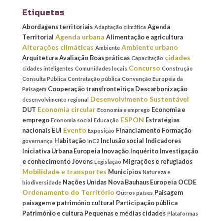
Etiquetas
Abordagens territoriais
Agenda
Adaptação climática
Agenda urbana
Territorial
Alimentação e agricultura
Alterações climáticas
Ambiente urbano
Ambiente
cidades
Arquitetura
Avaliação
Boas práticas
Capacitação
Concurso
cidades inteligentes
Comunidades locais
Construção
Consulta Pública
Contratação pública
Convenção Europeia da
Cooperação transfronteiriça
Descarbonização
Paisagem
Desenvolvimento Sustentável
desenvolvimento regional
Economia circular
DUT
Economia e
Economia e emprego
ESPON
emprego
Estratégias
Economia social
Educação
Evento
nacionais
EUI
Financiamento
Formação
Exposição
Habitação
Inclusão social
Indicadores
governança
InC2
Iniciativa Urbana Europeia
Inovação
Inquérito
Investigação
e conhecimento
Jovens
Migrações e refugiados
Legislação
Mobilidade e transportes
Municípios
Natureza e
Nações Unidas
Nova Bauhaus Europeia
OCDE
biodiversidade
Ordenamento do Território
Paisagem
Outros países
paisagem e património cultural
Participação pública
Património e cultura
Pequenas e médias cidades
Plataformas