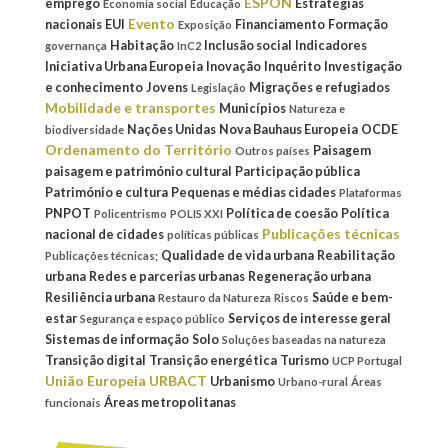
ESPON
emprego
Estratégias
Economia social
Educação
Evento
nacionais
EUI
Financiamento
Formação
Exposição
Habitação
Inclusão social
Indicadores
governança
InC2
Iniciativa Urbana Europeia
Inovação
Inquérito
Investigação
e conhecimento
Jovens
Migrações e refugiados
Legislação
Mobilidade e transportes
Municípios
Natureza e
Nações Unidas
Nova Bauhaus Europeia
OCDE
biodiversidade
Ordenamento do Território
Paisagem
Outros países
paisagem e património cultural
Participação pública
Património e cultura
Pequenas e médias cidades
Plataformas
PNPOT
Política de coesão
Política
Policentrismo
POLIS XXI
Publicações técnicas
nacional de cidades
políticas públicas
Qualidade de vida urbana
Reabilitação
Publicações técnicas;
urbana
Redes e parcerias urbanas
Regeneração urbana
Resiliência urbana
Saúde e bem-
Restauro da Natureza
Riscos
estar
Serviços de interesse geral
Segurança e espaço público
Sistemas de informação
Solo
Soluções baseadas na natureza
Transição digital
Transição energética
Turismo
UCP Portugal
União Europeia
URBACT
Urbanismo
Urbano-rural
Áreas
Áreas metropolitanas
funcionais