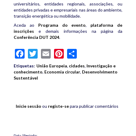
universitários, entidades regionais, associações, ou
entidades privadas e empresariais nas áreas do ambiente,
transição energética ou mobilidade.
Aceda ao
Programa do evento
,
plataforma de
inscrições
e demais informações na página da
Conferência DUT 2024
.
Facebook
Twitter
Email
Pinterest
Share
Etiquetas:
União Europeia
,
cidades
,
Investigação e
conhecimento
,
Economia circular
,
Desenvolvimento
Sustentável
Inicie sessão
ou
registe-se
para publicar comentários
Data / Período: