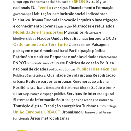
ESPON
emprego
Estratégias
Economia social
Educação
Evento
nacionais
EUI
Financiamento
Formação
Exposição
Habitação
Inclusão social
Indicadores
governança
InC2
Iniciativa Urbana Europeia
Inovação
Inquérito
Investigação
e conhecimento
Jovens
Migrações e refugiados
Legislação
Mobilidade e transportes
Municípios
Natureza e
Nações Unidas
Nova Bauhaus Europeia
OCDE
biodiversidade
Ordenamento do Território
Paisagem
Outros países
paisagem e património cultural
Participação pública
Património e cultura
Pequenas e médias cidades
Plataformas
PNPOT
Política de coesão
Política
Policentrismo
POLIS XXI
Publicações técnicas
nacional de cidades
políticas públicas
Qualidade de vida urbana
Reabilitação
Publicações técnicas;
urbana
Redes e parcerias urbanas
Regeneração urbana
Resiliência urbana
Saúde e bem-
Restauro da Natureza
Riscos
estar
Serviços de interesse geral
Segurança e espaço público
Sistemas de informação
Solo
Soluções baseadas na natureza
Transição digital
Transição energética
Turismo
UCP Portugal
União Europeia
URBACT
Urbanismo
Urbano-rural
Áreas
Áreas metropolitanas
funcionais