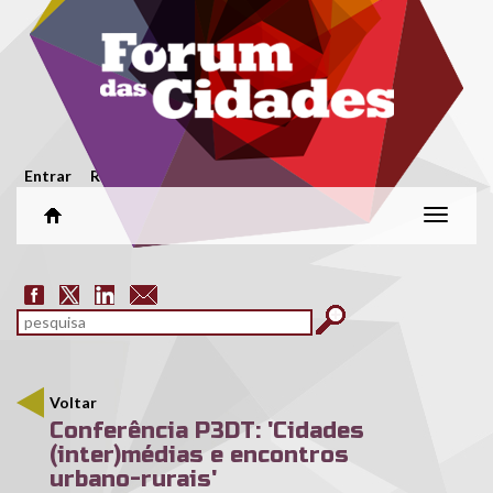
Passar para o conteúdo principal
Menu secundário
Entrar
Registar
Alterar
naveg
Formulário de pesquisa
pesquisar
Voltar
Conferência P3DT: 'Cidades
(inter)médias e encontros
urbano-rurais'