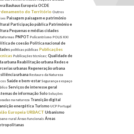
va Bauhaus Europeia
OCDE
denamento do Território
Outros
Paisagem
paisagem e património
íses
ltural
Participação pública
Património e
ltura
Pequenas e médias cidades
PNPOT
ataformas
Policentrismo
POLIS XXI
lítica de coesão
Política nacional de
Publicações
dades
políticas públicas
cnicas
Qualidade de
Publicações técnicas;
da urbana
Reabilitação urbana
Redes e
rcerias urbanas
Regeneração urbana
siliência urbana
Restauro da Natureza
Saúde e bem-estar
scos
Segurança e espaço
Serviços de interesse geral
blico
stemas de informação
Solo
Soluções
Transição digital
seadas na natureza
ansição energética
Turismo
UCP Portugal
ião Europeia
URBACT
Urbanismo
Áreas
bano-rural
Áreas funcionais
tropolitanas