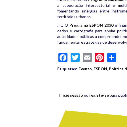
a cooperação intersectorial e mult
fomentando sinergias entre instrume
territórios urbanos.
:: :: O
Programa ESPON 2030
é finan
dados e cartografia para apoiar polít
autoridades públicas a compreender melh
fundamentar estratégias de desenvolvim
Facebook
Twitter
Email
Pinte
Sh
Etiquetas:
Evento
,
ESPON
,
Política 
Inicie sessão
ou
registe-se
para publ