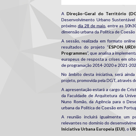
A
Direção-Geral do Território (D
Desenvolvimento Urbano Sustentável
próximo
dia 28 de maio
, entre as 10h3
dimensão urbana da Política de Coesão 
A sessão, realizada em formato online
resultados do projeto “
ESPON URDIC
Programmes
”, que analisa a impleme
europeus de resposta a crises em oito
de programação 2014-2020 e 2021-202
No âmbito desta iniciativa, será ainda
projeto, promovida pela DGT, através 
A apresentação estará a cargo de Cris
da Faculdade de Arquitetura da Univ
Nuno Romão, da Agência para o Desen
urbana da Política de Coesão em Portug
A reunião incluirá igualmente um p
relevantes no domínio do desenvolvime
Iniciativa Urbana Europeia (EUI)
, o
UR