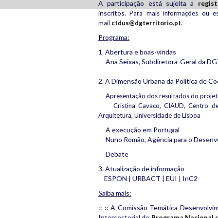
A participação está sujeita a
regis
inscritos.
Para mais informações ou es
mail
ctdus@dgterritorio.pt
.
Programa:
1. Abertura e boas-vindas
Ana Seixas, Subdiretora-Geral da D
2. A Dimensão Urbana da Política de C
Apresentação dos resultados do pro
Cristina Cavaco, CIAUD, Centro de
Arquitetura, Universidade de Lisboa
A execução em Portugal
Nuno Romão, Agência para o Desenvol
Debate
3. Atualização de informação
ESPON | URBACT | EUI | InC2
Saiba mais:
:: :: A Comissão Temática Desenvolvi
Intersectorial do
Programa Nacional 