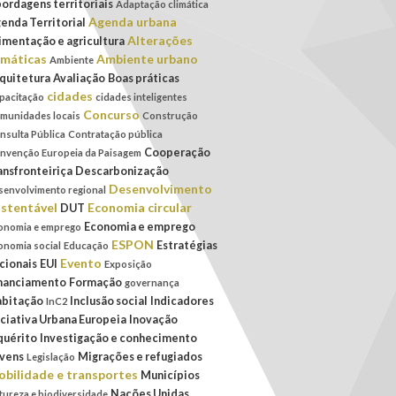
ordagens territoriais
Adaptação climática
Agenda urbana
enda Territorial
Alterações
imentação e agricultura
imáticas
Ambiente urbano
Ambiente
quitetura
Avaliação
Boas práticas
cidades
pacitação
cidades inteligentes
Concurso
munidades locais
Construção
nsulta Pública
Contratação pública
Cooperação
nvenção Europeia da Paisagem
ansfronteiriça
Descarbonização
Desenvolvimento
senvolvimento regional
stentável
Economia circular
DUT
Economia e emprego
onomia e emprego
ESPON
Estratégias
onomia social
Educação
Evento
cionais
EUI
Exposição
nanciamento
Formação
governança
bitação
Inclusão social
Indicadores
InC2
iciativa Urbana Europeia
Inovação
quérito
Investigação e conhecimento
vens
Migrações e refugiados
Legislação
bilidade e transportes
Municípios
Nações Unidas
tureza e biodiversidade