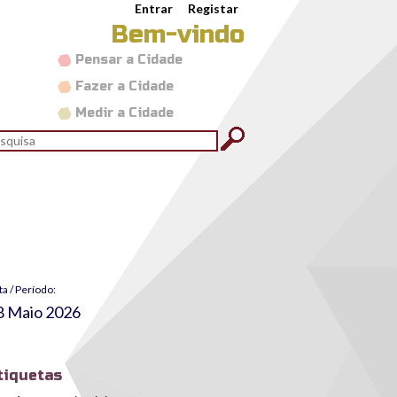
Entrar
Registar
Bem-vindo
Pensar a Cidade
Fazer a Cidade
Medir a Cidade
rmulário de pesquisa
quisar
ta / Período:
8 Maio 2026
tiquetas