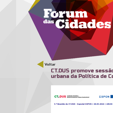
Menu secundário
Passar para o conteúdo principal
Voltar
CT.DUS promove sessão
urbana da Política de 
ct_dus.png