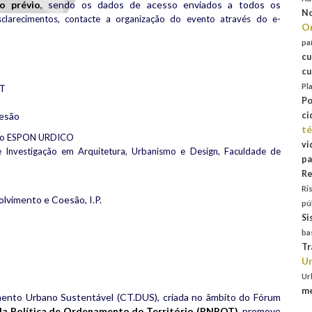
to prévio
, sendo os dados de acesso enviados a todos os
No
clarecimentos, contacte a organização do evento através do e-
Or
pa
cu
cu
Pl
GT
Po
oesão
ci
té
jeto ESPON URDICO
vi
 Investigação em Arquitetura, Urbanismo e Design, Faculdade de
pa
Re
Ri
vimento e Coesão, I.P.
pú
Si
ba
Tr
Un
Ur
me
mento Urbano Sustentável (CT.DUS), criada no âmbito do Fórum
da Política de Ordenamento do Território (PNPOT)
, promove