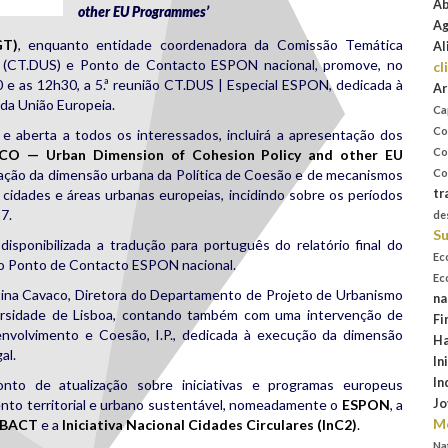
Ab
other EU Programmes’
Ag
GT)
, enquanto entidade coordenadora da Comissão Temática
Al
 (CT.DUS) e Ponto de Contacto ESPON nacional, promove, no
cl
0 e as 12h30, a 5.ª reunião CT.DUS | Especial ESPON, dedicada à
Ar
da União Europeia.
Ca
Co
 e aberta a todos os interessados, incluirá a apresentação dos
Co
O — Urban Dimension of Cohesion Policy and other EU
ntação da dimensão urbana da Política de Coesão e de mecanismos
Co
 cidades e áreas urbanas europeias, incidindo sobre os períodos
tr
7.
de
Su
 disponibilizada a tradução para português do relatório final do
Ec
do Ponto de Contacto ESPON nacional.
Ec
tina Cavaco, Diretora do Departamento de Projeto de Urbanismo
na
ersidade de Lisboa, contando também com uma intervenção de
Fi
volvimento e Coesão, I.P., dedicada à execução da dimensão
Ha
al.
In
In
onto de atualização sobre iniciativas e programas europeus
nto territorial e urbano sustentável, nomeadamente o
ESPON
, a
Jo
Mo
BACT
e a
Iniciativa Nacional Cidades Circulares (InC2)
.
Na