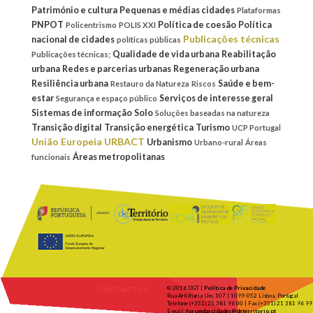
Património e cultura
Pequenas e médias cidades
Plataformas
PNPOT
Política de coesão
Política
Policentrismo
POLIS XXI
Publicações técnicas
nacional de cidades
políticas públicas
Qualidade de vida urbana
Reabilitação
Publicações técnicas;
urbana
Redes e parcerias urbanas
Regeneração urbana
Resiliência urbana
Saúde e bem-
Restauro da Natureza
Riscos
estar
Serviços de interesse geral
Segurança e espaço público
Sistemas de informação
Solo
Soluções baseadas na natureza
Transição digital
Transição energética
Turismo
UCP Portugal
União Europeia
URBACT
Urbanismo
Urbano-rural
Áreas
Áreas metropolitanas
funcionais
Contactos
© 2016 DGT |
Política de Privacidade
Rua Artilharia Um, 107 | 1099-052 Lisboa, Portugal
Telefone (+351) 21 381 96 00 | Fax (+351) 21 381 96 99
E-mail:
forumdascidades@dgterritorio.pt