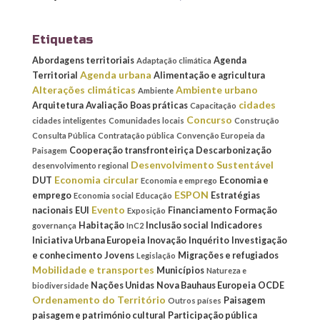
Etiquetas
Abordagens territoriais
Agenda
Adaptação climática
Agenda urbana
Territorial
Alimentação e agricultura
Alterações climáticas
Ambiente urbano
Ambiente
cidades
Arquitetura
Avaliação
Boas práticas
Capacitação
Concurso
cidades inteligentes
Comunidades locais
Construção
Consulta Pública
Contratação pública
Convenção Europeia da
Cooperação transfronteiriça
Descarbonização
Paisagem
Desenvolvimento Sustentável
desenvolvimento regional
Economia circular
DUT
Economia e
Economia e emprego
ESPON
emprego
Estratégias
Economia social
Educação
Evento
nacionais
EUI
Financiamento
Formação
Exposição
Habitação
Inclusão social
Indicadores
governança
InC2
Iniciativa Urbana Europeia
Inovação
Inquérito
Investigação
e conhecimento
Jovens
Migrações e refugiados
Legislação
Mobilidade e transportes
Municípios
Natureza e
Nações Unidas
Nova Bauhaus Europeia
OCDE
biodiversidade
Ordenamento do Território
Paisagem
Outros países
paisagem e património cultural
Participação pública