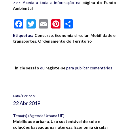
>>> Aceda a toda a informação na
página do Fundo
Ambiental
Facebook
Twitter
Email
Pinterest
Share
Etiquetas:
Concurso
,
Economia circular
,
Mobilidade e
transportes
,
Ordenamento do Território
Inicie sessão
ou
registe-se
para publicar comentários
Data / Período:
22 Abr 2019
Tema(s) (Agenda Urbana UE):
Mobilidade urbana
,
Uso sustentável do solo e
soluções baseadas na natureza
,
Economia circular