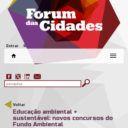
Passar para o conteúdo principal
Menu secundário
Entrar
Registar
Alterar
naveg
Formulário de pesquisa
pesquisar
Voltar
Educação ambiental +
sustentável: novos concursos do
Fundo Ambiental